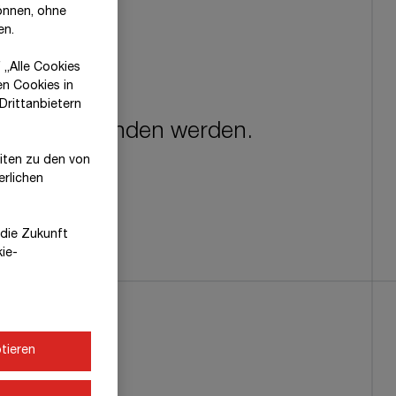
önnen, ohne
en.
 „Alle Cookies
en Cookies in
Drittanbietern
e nicht gefunden werden.
eiten zu den von
erlichen
r die Zukunft
kie-
tieren