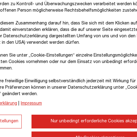
den zu Kontroll- und Überwachungszwecken verarbeitet werden k
roffenen Person möglicherweise Rechtsbehelfsmöglichkeiten zusteh
 diesem Zusammenhang darauf hin, dass Sie sich mit dem Klicken auf
damit ein­ver­standen erklären, dass die auf unserer Seite eingesetzt
er Datenschutzerklärung dargestellten Umfang von uns und von den 
tz in den USA) verwendet werden dürfen.
Leider konnte die angeforderte Seit
nnen Sie unter „Cookie-Einstellungen“ einzelne Einstellungsmöglichk
zten Cookies vornehmen oder nur dem Einsatz von unbedingt erford
Zurück zur Startseite
immen.
e freiwillige Einwilligung selbstverständlich jederzeit mit Wirkung fü
hre Prä­fe­renzen können in unserer Datenschutzerklärung unter „Coo
“ geändert werden.
rklärung
|
Impressum
tellungen
Nur unbedingt erforderliche Cookies akzep