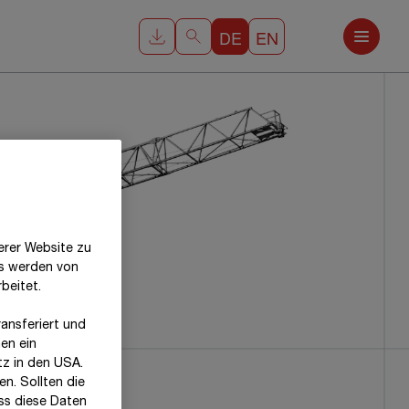
DE
EN
erer Website zu
es werden von
beitet.
ansferiert und
en ein
tz in den USA.
n. Sollten die
ss diese Daten