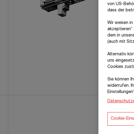
von US-Behör
dass der bet
Wir weisen in
akzeptieren“ 
dem in unser
(auch mit Si
Alternativ kö
uns eingeset
Cookies zust
Sie können Ihr
widerrufen. I
Einstellungen
Datenschutze
Cookie-Eins