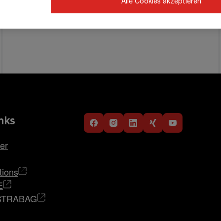
Alle Cookies akzeptieren
nks
er
tions
E
i STRABAG