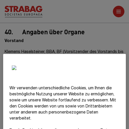
Weitere Berichte
40.
Angaben über Organe
Vorstand
Klemens Haselsteiner, BBA, BF (Vorsitzender des Vorstands bis
17.1.2025)
Dipl.-Ing. Stefan Kratochwill (Vorsitzender des Vorstands seit
19.2.2025)
Mag. Christian Harder
Wir verwenden unterschiedliche Cookies, um Ihnen die
best­mögliche Nutzung unserer Website zu ermöglichen,
Dipl.-Ing. (FH) Jörg Rösler
sowie um unsere Website fortlaufend zu verbessern. Mit
den Cookies werden von uns sowie von Drittanbietern
Dipl.-Ing. (FH) Péter Glöckler (seit 11.8.2025)
unter anderem auch personenbezogene Daten
verarbeitet.
Dipl.-Ing. Siegfried Wanker