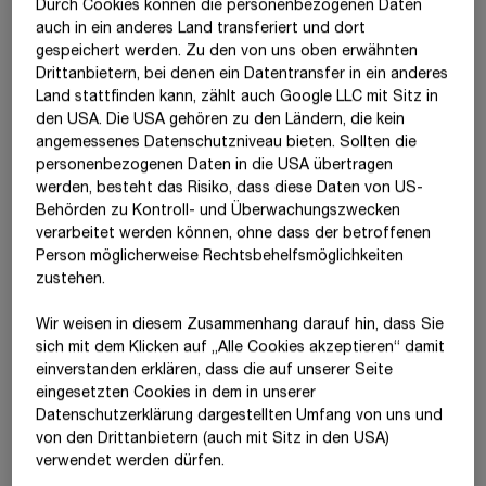
Dipl.-Ing. (FH) Alfred Watzl (bis 6.8.2025)
Durch Cookies können die personenbezogenen Daten
auch in ein anderes Land transferiert und dort
Aufsichtsrat
gespeichert werden. Zu den von uns oben erwähnten
Drittanbietern, bei denen ein Datentransfer in ein anderes
Mag. Kerstin Gelbmann (Vorsitzende)
Land stattfinden kann, zählt auch Google LLC mit Sitz in
den USA. Die USA gehören zu den Ländern, die kein
Mag. Erwin Hameseder (Stellvertreter der Vorsitzenden)
angemessenes Datenschutzniveau bieten. Sollten die
personenbezogenen Daten in die USA übertragen
Dr. Andreas Brandstetter
werden, besteht das Risiko, dass diese Daten von US-
Behörden zu Kontroll- und Überwachungszwecken
Dr. Valerie Hackl
verarbeitet werden können, ohne dass der betroffenen
Dipl.-Ing. Sebastian Haselsteiner (seit 13.6.2025)
Person möglicherweise Rechtsbehelfsmöglichkeiten
zustehen.
Mag. Gabriele Schallegger
Wir weisen in diesem Zusammenhang darauf hin, dass Sie
Dipl.-Ing. Andreas Batke (Betriebsratsmitglied)
sich mit dem Klicken auf „Alle Cookies akzeptieren“ damit
ein­ver­standen erklären, dass die auf unserer Seite
Karl Gerdes (Betriebsratsmitglied)
eingesetzten Cookies in dem in unserer
Datenschutzerklärung dargestellten Umfang von uns und
Magdolna P. Gyulainé (Betriebsratsmitglied)
von den Drittanbietern (auch mit Sitz in den USA)
Georg Hinterschuster (Betriebsratsmitglied)
verwendet werden dürfen.