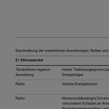
Softwaregestütztes
Vorgehen seit 2025
Beschreibung der wesentlichen Auswirkungen, Risiken un
E1 Klimawandel
Tatsächliche negative
Hohes Treibhausgaspotenzial 
Auswirkung
Energieträger
Risiko
Volatile Energiekosten
Risiko
Klimawandelbedingte Extremw
verbundene Schäden an Anla