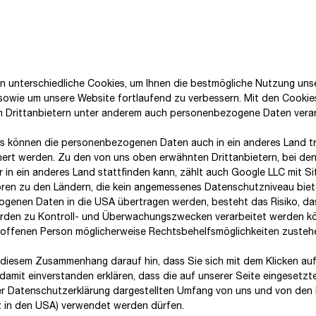
Risikoanalysen dienen auch als Inputs für die Dur
Wesentlichkeitsanalyse. Dabei wird sichergestellt, 
indem derselbe Personenkreis sowohl an der DMA a
beteiligt ist. Für die Themen E2 – Verschmutzung u
doppelte Wesentlichkeitsanalyse hinaus keine verti
n unterschiedliche Cookies, um Ihnen die best­mögliche Nutzung uns
 sowie um unsere Website fortlaufend zu verbessern. Mit den Cooki
erfolgten weder standortbezogene Analysen noch 
n Drittanbietern unter anderem auch personenbezogene Daten verar
Gemeinschaften.
s können die personenbezogenen Daten auch in ein anderes Land tr
hert werden. Zu den von uns oben erwähnten Drittanbietern, bei den
 in ein anderes Land stattfinden kann, zählt auch Google LLC mit Si
Doppelte Wesentlichkeitsanalyse
ren zu den Ländern, die kein angemessenes Datenschutzniveau biete
genen Daten in die USA übertragen werden, besteht das Risiko, da
den zu Kontroll- und Überwachungszwecken verarbeitet werden k
roffenen Person möglicherweise Rechtsbehelfsmöglichkeiten zusteh
Physische und transitorische Klimari
Im Rahmen der doppelten Wesentlichkeitsanalyse
 diesem Zusammenhang darauf hin, dass Sie sich mit dem Klicken auf
Auswirkungen, Risiken und Chancen (IROs: Impacts,
damit ein­ver­standen erklären, dass die auf unserer Seite eingesetzt
Zusammenhang mit den vorgegebenen ESRS-Them
er Datenschutzerklärung dargestellten Umfang von uns und von den 
tz in den USA) verwendet werden dürfen.
stehen. Die Wesentlichkeitsanalyse wird von der Ei