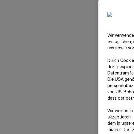
Wir verwende
ermöglichen,
uns sowie vo
Durch Cookie
dort gespeic
Datentransfer
Die USA gehö
personenbezo
von US-Behör
dass der bet
Verantwortlichkeiten
Wir weisen in
auf einen Blick
akzeptieren“ 
dem in unser
(auch mit Si