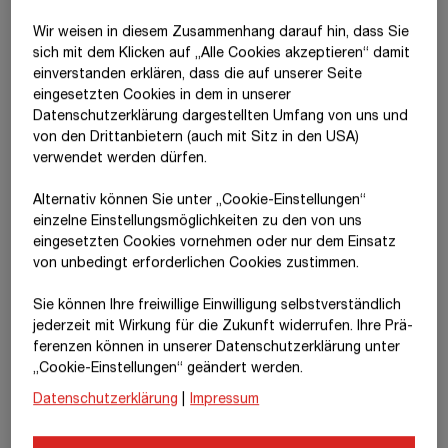
indigener Völker führen.
Wir weisen in diesem Zusammenhang darauf hin, dass Sie
Im Falle von Zwangsräumungen und Landnutzungskonflikten,
sich mit dem Klicken auf „Alle Cookies akzeptieren“ damit
insbesondere wenn indigene Völker betroffen sind, kann es zu
ein­ver­standen erklären, dass die auf unserer Seite
potenziellen Reputationsrisiken und Umsatzeinbußen kommen.
eingesetzten Cookies in dem in unserer
Diese Risiken wurden für das Jahr 2025 jedoch nicht als
Datenschutzerklärung dargestellten Umfang von uns und
wesentlich bewertet.
von den Drittanbietern (auch mit Sitz in den USA)
verwendet werden dürfen.
Baudienstleistungen als Mehrwert für
Alternativ können Sie unter „Cookie-Einstellungen“
Gemeinschaften
einzelne Einstellungsmöglichkeiten zu den von uns
eingesetzten Cookies vornehmen oder nur dem Einsatz
von unbedingt erforderlichen Cookies zustimmen.
Durch die Verbesserung von Infrastruktur kann ein positiver
Mehrwert für lokale Gemeinschaften geschaffen werden. Dazu
Sie können Ihre freiwillige Einwilligung selbstverständlich
zählt auch der Ausbau von Verkehrswegen und Tunneln, die
jederzeit mit Wirkung für die Zukunft widerrufen. Ihre Prä­
Schaffung von Wohnraum, öffentlichen Gebäuden, Plätzen
fe­renzen können in unserer Datenschutzerklärung unter
und barrierefreie Bauprojekte, welche das soziale Miteinander
„Cookie-Einstellungen“ geändert werden.
und einen inklusiveren Zugang für die dort ansässigen
Datenschutzerklärung
|
Impressum
Gemeinden und
Anrainer:innen
fördern können.