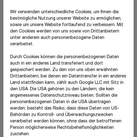
Gemeinschaften mit Bestimmung von konkreten Eigenschaften
Wir verwenden unterschiedliche Cookies, um Ihnen die
oder dem jeweiligen Schadensrisiko ist bisher nicht erfolgt.
best­mögliche Nutzung unserer Website zu ermöglichen,
Durch unsere Bautätigkeiten kann es zu negativen
sowie um unsere Website fortlaufend zu verbessern. Mit
Auswirkungen auf Gesundheit und Wohlbefinden der
den Cookies werden von uns sowie von Drittanbietern
Bevölkerung kommen. Zu den negativen Auswirkungen auf
unter anderem auch personenbezogene Daten
Anrainer:innen, betroffene indigene Völker und Gemeinden
verarbeitet.
gehören:
Durch Cookies können die personenbezogenen Daten
Beeinträchtigung der natürlichen Lebensgrundlagen,
auch in ein anderes Land transferiert und dort
darunter Boden, Luft und Wasser: Baubedingte
gespeichert werden. Zu den von uns oben erwähnten
Veränderungen von ursprünglichen Infrastrukturen bergen
Drittanbietern, bei denen ein Datentransfer in ein anderes
potenziell negative Auswirkungen, die die
Land stattfinden kann, zählt auch Google LLC mit Sitz in
Nahrungsmittelproduktion sowie die Verfügbarkeit von
den USA. Die USA gehören zu den Ländern, die kein
sauberem Trinkwasser und sanitären Anlagen gefährden
angemessenes Datenschutzniveau bieten. Sollten die
können, insbesondere für Anrainer:innen.
personenbezogenen Daten in die USA übertragen
Landnutzungskonflikte: Insbesondere im Hinblick auf
werden, besteht das Risiko, dass diese Daten von US-
indigene Völker sind deren sozio-kulturelle Praktiken oft
Behörden zu Kontroll- und Überwachungszwecken
mit bestimmten Landgebieten verbunden. Eine
verarbeitet werden können, ohne dass der betroffenen
Veränderung oder Umnutzung dieser Gebiete kann zu
Person möglicherweise Rechtsbehelfsmöglichkeiten
Auswirkungen auf das kulturelle und immaterielle Erbe
zustehen.