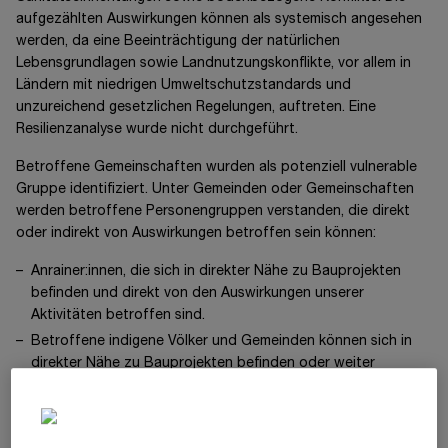
aufgezählten Auswirkungen können als systemisch angesehen
werden, da eine Beeinträchtigung der natürlichen
Lebensgrundlagen sowie Landnutzungskonflikte, vor allem in
Ländern mit niedrigen Umweltschutzstandards und
unzureichend gesetzlichen Regelungen, auftreten. Eine
Resilienzanalyse wurde nicht durchgeführt.
Betroffene Gemeinschaften wurden als potenziell vulnerable
Gruppe identifiziert. Unter Gemeinden oder Gemeinschaften
werden betroffene Personengruppen verstanden, die direkt
oder indirekt von Auswirkungen betroffen sein können:
Anrainer:innen, die sich in direkter Nähe zu Bauprojekten
befinden und direkt von den Auswirkungen unserer
Aktivitäten betroffen sind.
Betroffene indigene Völker und Gemeinden können sich in
direkter Nähe zu Bauprojekten befinden oder weiter
entfernt ansässig sein.
Weitere Gruppen von betroffenen Gemeinschaften wurden
nicht identifiziert. Eine genaue Analyse der betroffenen