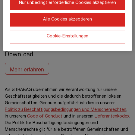
Nur unbedingt erforderliche Cookies akzeptieren
Policies
Alle Cookies akzeptieren
ESRS S3-1
Cookie-Einstellungen
Policies und Nachweisdokumente zum
Download
Mehr erfahren
Als STRABAG übernehmen wir Verantwortung für unsere
Geschäftstätigkeiten und die dadurch betroffenen lokalen
Gemeinschaften. Genauer aufgeführt ist dies in unserer
Politik zu Beschäftigungsbedingungen und Menschenrechten
,
in unserem
Code of Conduct
und in unserem
Lieferantenkodex
.
Die Politik für Beschäftigungsbedingungen und
Menschenrechte gilt für alle betroffenen Gemeinschaften und