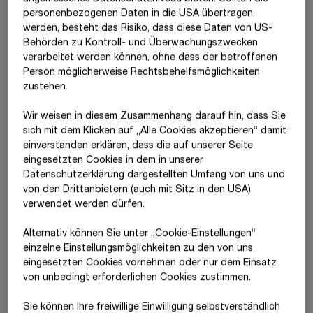
personenbezogenen Daten in die USA übertragen
davon: den Anteilseignern des
384.818
370.762
werden, besteht das Risiko, dass diese Daten von US-
Mutterunternehmens zustehend
Behörden zu Kontroll- und Überwachungszwecken
verarbeitet werden können, ohne dass der betroffenen
Person möglicherweise Rechtsbehelfsmöglichkeiten
Die dargestellten Finanzinformationen lassen sich wie folgt
zustehen.
zum Equity-Buchwert der
Holcim Cement CE Holding GmbH
im
Konzernabschluss überleiten:
Wir weisen in diesem Zusammenhang darauf hin, dass Sie
sich mit dem Klicken auf „Alle Cookies akzeptieren“ damit
ein­ver­standen erklären, dass die auf unserer Seite
T€
2025
2024
eingesetzten Cookies in dem in unserer
Datenschutzerklärung dargestellten Umfang von uns und
Anteil des Konzerns am
111.228
114.896
von den Drittanbietern (auch mit Sitz in den USA)
Nettovermögen am 1.1.
verwendet werden dürfen.
Anteil des Konzerns am
12.174
11.530
Alternativ können Sie unter „Cookie-Einstellungen“
Jahresüberschuss aus fortzuführenden
einzelne Einstellungsmöglichkeiten zu den von uns
Geschäftsbereichen
eingesetzten Cookies vornehmen oder nur dem Einsatz
Anteil des Konzerns am sonstigen
4.342
-2.233
von unbedingt erforderlichen Cookies zustimmen.
Ergebnis
Sie können Ihre freiwillige Einwilligung selbstverständlich