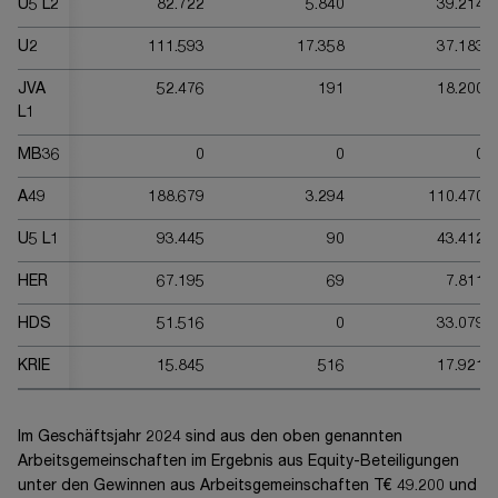
U5 L2
82.722
5.840
39.214
U2
111.593
17.358
37.183
JVA
52.476
191
18.200
L1
MB36
0
0
0
A49
188.679
3.294
110.470
U5 L1
93.445
90
43.412
HER
67.195
69
7.811
HDS
51.516
0
33.079
KRIE
15.845
516
17.921
Im Geschäftsjahr 20
24
sind aus den oben genannten
Arbeitsgemeinschaften im Ergebnis aus Equity-Beteiligungen
unter den Gewinnen aus Arbeitsgemeinschaften
T€ 49.200
und