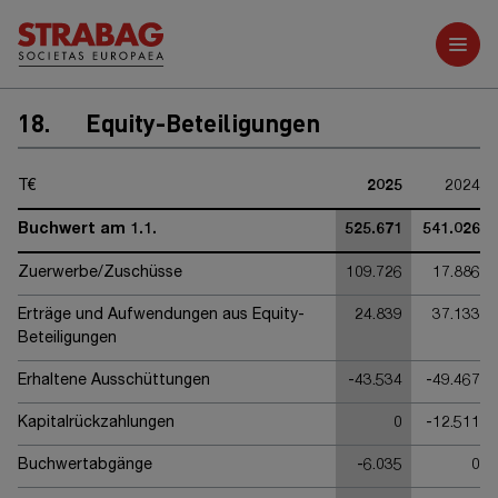
Weitere Berichte
18.
Equity-Beteiligungen
T€
2025
2024
Buchwert am 1.1.
525.671
541.026
Zuerwerbe/Zuschüsse
109.726
17.886
Erträge und Aufwendungen aus Equity-
24.839
37.133
Beteiligungen
Erhaltene Ausschüttungen
-43.534
-49.467
Kapitalrückzahlungen
0
-12.511
Buchwertabgänge
-6.035
0