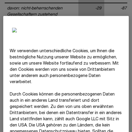
davon: nicht-beherrschenden
-29
-87
Gesellschaftern zustehend
davon: den Anteilseignern des
55.055
30.991
Mutterunternehmens zustehend
Wir verwenden unterschiedliche Cookies, um Ihnen die
31.12.2025
31.12.2024
best­mögliche Nutzung unserer Website zu ermöglichen,
sowie um unsere Website fortlaufend zu verbessern. Mit
Langfristige Vermögenswerte
562.361
540.535
den Cookies werden von uns sowie von Drittanbietern
unter anderem auch personenbezogene Daten
Kurzfristige Vermögenswerte
128.084
143.604
verarbeitet.
Langfristige Schulden
-143.530
-146.545
Durch Cookies können die personenbezogenen Daten
Kurzfristige Schulden
-158.204
-162.910
auch in ein anderes Land transferiert und dort
gespeichert werden. Zu den von uns oben erwähnten
Nettovermögen
388.711
374.684
Drittanbietern, bei denen ein Datentransfer in ein anderes
Land stattfinden kann, zählt auch Google LLC mit Sitz in
davon: nicht-beherrschenden
3.893
3.922
den USA. Die USA gehören zu den Ländern, die kein
Gesellschaftern zustehend
angemessenes Datenschutzniveau bieten. Sollten die