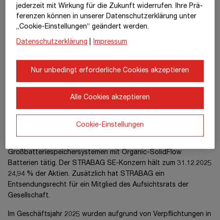
Anteil des Konzerns am Gesamtergebnis
16.516
9.297
jederzeit mit Wirkung für die Zukunft widerrufen. Ihre Prä­
fe­renzen können in unserer Datenschutzerklärung unter
Erhaltene Dividenden
-12.300
-12.965
„Cookie-Einstellungen“ geändert werden.
Anteil des Konzerns am
115.444
111.228
Datenschutzerklärung
|
Impressum
Nettovermögen am 31.12.
Firmenwert
87.084
87.084
Nur unbedingt erforderliche Cookies akzeptieren
Equity-Buchwert am 31.12.
202.528
198.312
Alle Cookies akzeptieren
Ein weiteres wesentliches assoziiertes Unternehmen ist die
Cookie-Einstellungen
CMBlu Energy AG
, Alzenau. Die Gesellschaft ist im Bereich
der Forschung und Entwicklung von
Großbatteriespeichersystemen mit Organic-SolidFlow
Batterien tätig. Der
STRABAG SE
-Konzern hält zum 31.12.2025
24,94 % der Aktien. Zusätzlich hat STRABAG ein
Entsendungsrecht für ein Mitglied des Aufsichtsrats der
Gesellschaft.
Im
Geschäftsjahr 2025
wurden aufgrund von Verpflichtungen in