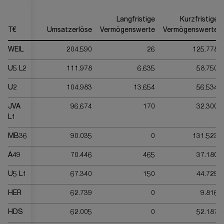
Langfristige
Kurzfristige
T€
Umsatzerlöse
Vermögenswerte
Vermögenswerte
WEIL
204.590
26
125.778
U5 L2
111.978
6.635
58.750
U2
104.983
13.654
56.534
JVA
96.674
170
32.300
L1
MB36
90.035
0
131.523
A49
70.446
465
37.180
U5 L1
67.340
150
44.729
HER
62.739
0
9.816
HDS
62.005
0
52.187