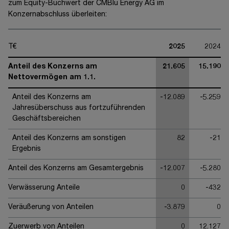
zum Equity-Buchwert der
CMBlu Energy AG
im
Konzernabschluss überleiten:
T€
2025
2024
Anteil des Konzerns am
21.605
15.190
Nettovermögen am 1.1.
Anteil des Konzerns am
-12.089
-5.259
Jahresüberschuss aus fortzuführenden
Geschäftsbereichen
Anteil des Konzerns am sonstigen
82
-21
Ergebnis
Anteil des Konzerns am Gesamtergebnis
-12.007
-5.280
Verwässerung Anteile
0
-432
Veräußerung von Anteilen
-3.879
0
Zuerwerb von Anteilen
0
12.127