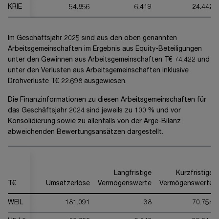
KRIE
54.856
6.419
24.442
Im Geschäftsjahr 20
25
sind aus den oben genannten
Arbeitsgemeinschaften im Ergebnis aus Equity-Beteiligungen
unter den Gewinnen aus Arbeitsgemeinschaften
T€ 74.422
und
unter den Verlusten aus Arbeitsgemeinschaften inklusive
Drohverluste
T€ 22.698
ausgewiesen.
Die Finanzinformationen zu diesen Arbeitsgemeinschaften für
das Geschäftsjahr 20
24
sind jeweils zu
100 %
und vor
Konsolidierung sowie zu allenfalls von der Arge-Bilanz
abweichenden Bewertungsansätzen dargestellt.
Langfristige
Kurzfristige
T€
Umsatzerlöse
Vermögenswerte
Vermögenswerte
WEIL
181.091
38
70.754