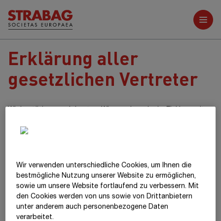
Weitere Berichte
Erklärung aller
gesetzlichen Vertreter
Wir bestätigen nach bestem Wissen, dass der im Einklang mit
den maßgebenden Rechnungslegungsstandards aufgestellte
Konzernabschluss ein möglichst getreues Bild der Vermögens-,
Finanz- und Ertragslage des Konzerns vermittelt, dass der
Konzernlagebericht den Geschäftsverlauf, das
Geschäftsergebnis und die Lage des Konzerns so darstellt,
Wir verwenden unterschiedliche Cookies, um Ihnen die
dass ein möglichst getreues Bild der Vermögens-, Finanz- und
best­mögliche Nutzung unserer Website zu ermöglichen,
Ertragslage des Konzerns entsteht, und dass der
sowie um unsere Website fortlaufend zu verbessern. Mit
den Cookies werden von uns sowie von Drittanbietern
Konzernlagebericht die wesentlichen Risiken und
unter anderem auch personenbezogene Daten
Ungewissheiten beschreibt, denen der Konzern ausgesetzt ist.
verarbeitet.