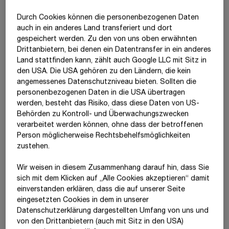
Wir bestätigen nach bestem Wissen, dass der im Einklang mit
den maßgebenden Rechnungslegungsstandards aufgestellte
Durch Cookies können die personenbezogenen Daten
1
Jahresabschluss des Mutterunternehmens
ein möglichst
auch in ein anderes Land transferiert und dort
gespeichert werden. Zu den von uns oben erwähnten
getreues Bild der Vermögens-, Finanz- und Ertragslage des
Drittanbietern, bei denen ein Datentransfer in ein anderes
Unternehmens vermittelt, dass der Lagebericht den
Land stattfinden kann, zählt auch Google LLC mit Sitz in
Geschäftsverlauf, das Geschäftsergebnis und die Lage des
den USA. Die USA gehören zu den Ländern, die kein
Unternehmens so darstellt, dass ein möglichst getreues Bild
angemessenes Datenschutzniveau bieten. Sollten die
der Vermögens-, Finanz- und Ertragslage entsteht, und dass
personenbezogenen Daten in die USA übertragen
der Lagebericht die wesentlichen Risiken und Ungewissheiten
werden, besteht das Risiko, dass diese Daten von US-
beschreibt, denen das Unternehmen ausgesetzt ist.
Behörden zu Kontroll- und Überwachungszwecken
verarbeitet werden können, ohne dass der betroffenen
Villach, am 3.4.2026
Person möglicherweise Rechtsbehelfsmöglichkeiten
Der Vorstand
zustehen.
Wir weisen in diesem Zusammenhang darauf hin, dass Sie
sich mit dem Klicken auf „Alle Cookies akzeptieren“ damit
ein­ver­standen erklären, dass die auf unserer Seite
eingesetzten Cookies in dem in unserer
Datenschutzerklärung dargestellten Umfang von uns und
von den Drittanbietern (auch mit Sitz in den USA)