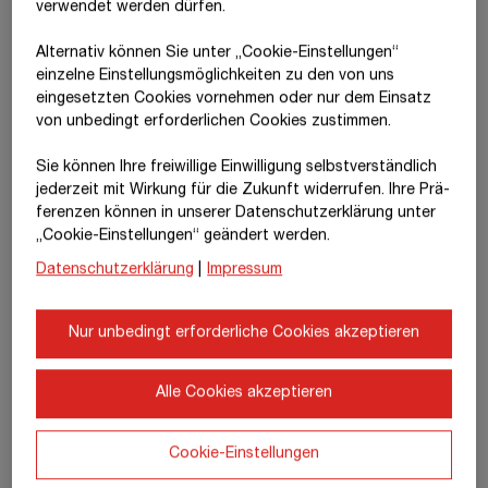
verwendet werden dürfen.
Dipl.-Ing. Stefan Kratochwill
Mag. Christian Harder
Vorsitzender des Vorstands
Finanzvorstand
Alternativ können Sie unter „Cookie-Einstellungen“
Zentrale
Zentralbereich BRVZ
einzelne Einstellungsmöglichkeiten zu den von uns
Konzernstabsbereiche und
eingesetzten Cookies vornehmen oder nur dem Einsatz
Zentralbereiche BMTI, CML,
von unbedingt erforderlichen Cookies zustimmen.
SID, TPA, ZT
Sie können Ihre freiwillige Einwilligung selbstverständlich
jederzeit mit Wirkung für die Zukunft widerrufen. Ihre Prä­
fe­renzen können in unserer Datenschutzerklärung unter
„Cookie-Einstellungen“ geändert werden.
Datenschutzerklärung
|
Impressum
Nur unbedingt erforderliche Cookies akzeptieren
Dipl.-Ing. (FH) Jörg
Dipl.-Ing. (FH)
Dipl.-Ing. Siegfried
Alle Cookies akzeptieren
Rösler
Péter Glöckler
Wanker
Mitglied des
Mitglied des
Mitglied des
Vorstands
Vorstands
Vorstands
Cookie-Einstellungen
Segment
Nord +
Segment
Süd +
Ost
Segment