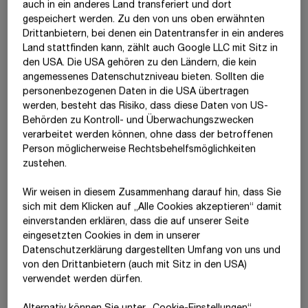
auch in ein anderes Land transferiert und dort
Die Umsatzerlöse stellen sich wie folgt dar:
2
Sonstige betriebliche Erträge
gespeichert werden. Zu den von uns oben erwähnten
Drittanbietern, bei denen ein Datentransfer in ein anderes
Umsatzerlöse 20
25
Land stattfinden kann, zählt auch Google LLC mit Sitz in
Die sonstigen betrieblichen Erträge beinhalten u. a.
3
Aufwendungen für Material und
den USA. Die USA gehören zu den Ländern, die kein
Versicherungsentschädigungen und Schadenersatzleistungen
angemessenes Datenschutzniveau bieten. Sollten die
bezogene Leistungen
in Höhe von
T€ 79.301
(20
24
:
T€ 66.345
), Kursgewinne aus
Nord +
Süd +
International
personenbezogenen Daten in die USA übertragen
Währungsschwankungen in Höhe von
T€ 4.999
(20
24
:
T€ 7.816
)
T€
West
Ost
Sonderspart
werden, besteht das Risiko, dass diese Daten von US-
sowie Gewinne aus dem Abgang von Anlagevermögen ohne
Behörden zu Kontroll- und Überwachungszwecken
4
Personalaufwand
Finanzanlagen in Höhe von
T€ 66.374
(20
24
:
T€ 71.213
).
Geschäftsfeld
T€
2025
2024
verarbeitet werden können, ohne dass der betroffenen
Person möglicherweise Rechtsbehelfsmöglichkeiten
Bau
7.207.903
6.433.303
2.366.9
Materialaufwand
3.473.415
3.194.695
5
Sonstige betriebliche Aufwendungen
zustehen.
T€
2025
2024
Deutschland
6.683.327
299.008
104.1
Aufwendungen für bezogene
7.695.238
7.268.318
Wir weisen in diesem Zusammenhang darauf hin, dass Sie
Leistungen
Löhne
1.785.812
1.765.937
6
Ergebnis aus Equity-Beteiligungen
sich mit dem Klicken auf „Alle Cookies akzeptieren“ damit
Österreich
22.677
1.959.212
176.4
T€
2025
2024
ein­ver­standen erklären, dass die auf unserer Seite
Aufwendungen für Material und
11.168.653
10.463.013
Gehälter
2.512.848
2.277.854
Polen
3.800
1.627.486
1.9
eingesetzten Cookies in dem in unserer
bezogene Leistungen
Reisekosten
139.753
129.384
7
Beteiligungsergebnis
Datenschutzerklärung dargestellten Umfang von uns und
Soziale Abgaben und Aufwendungen
851.639
783.020
T€
2025
2024
Tschechien
814
906.140
27.6
von den Drittanbietern (auch mit Sitz in den USA)
für Unterstützung
Verwaltungskosten
128.568
127.524
verwendet werden dürfen.
Die Aufwendungen für bezogene Leistungen betreffen
Erträge aus Equity-Beteiligungen
55.731
50.447
Vereinigtes
4.234
0
633.9
8
Abschreibungen
Aufwendungen für Abfertigungen und
36.103
23.911
Schadensfälle
126.964
151.392
insbesondere die Leistungen der Subunternehmer:innen und
T€
2025
2024
Königreich
Leistungen an betriebliche