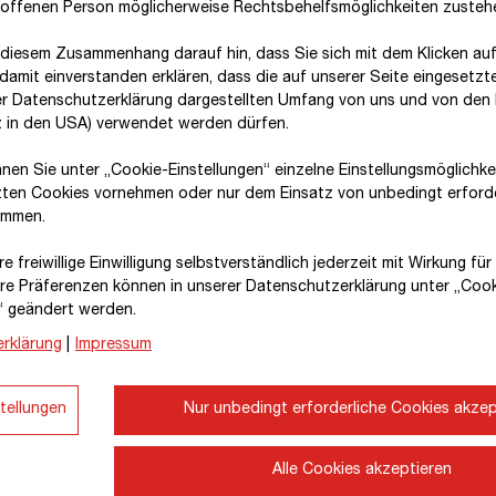
roffenen Person möglicherweise Rechtsbehelfsmöglichkeiten zusteh
 diesem Zusammenhang darauf hin, dass Sie sich mit dem Klicken auf
damit ein­ver­standen erklären, dass die auf unserer Seite eingesetzt
er Datenschutzerklärung dargestellten Umfang von uns und von den 
tz in den USA) verwendet werden dürfen.
nnen Sie unter „Cookie-Einstellungen“ einzelne Einstellungsmöglichk
zten Cookies vornehmen oder nur dem Einsatz von unbedingt erford
immen.
e freiwillige Einwilligung selbstverständlich jederzeit mit Wirkung fü
hre Prä­fe­renzen können in unserer Datenschutzerklärung unter „Coo
“ geändert werden.
rklärung
|
Impressum
tellungen
Nur unbedingt erforderliche Cookies akzep
Alle Cookies akzeptieren