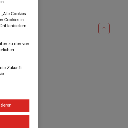
en.
 „Alle Cookies
en Cookies in
Drittanbietern
eiten zu den von
erlichen
r die Zukunft
kie-
tieren