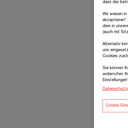
dass der bet
Wir weisen in
akzeptieren“ 
dem in unser
(auch mit Si
Alternativ kö
uns eingeset
Cookies zust
Sie können Ihr
widerrufen. I
Einstellungen
Datenschutze
Cookie-Eins