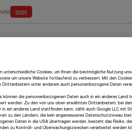
Weitere Berichte
2025
richt
n unterschiedliche Cookies, um Ihnen die best­mögliche Nutzung uns
n Posten der Konzern-Ge
 sowie um unsere Website fortlaufend zu verbessern. Mit den Cooki
n Drittanbietern unter anderem auch personenbezogene Daten verar
s können die personenbezogenen Daten auch in ein anderes Land tr
hert werden. Zu den von uns oben erwähnten Drittanbietern, bei den
 in ein anderes Land stattfinden kann, zählt auch Google LLC mit Si
ren zu den Ländern, die kein angemessenes Datenschutzniveau biete
genen Daten in die USA übertragen werden, besteht das Risiko, da
den zu Kontroll- und Überwachungszwecken verarbeitet werden k