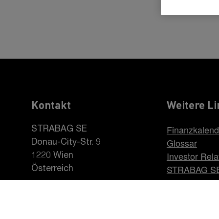
Kontakt
Weitere Li
Finanzkalend
STRABAG SE
Glossar
Donau-City-Str. 9
Investor Rela
1220 Wien
STRABAG S
Österreich
Karriere be
+43 1 22422-0
pr@strabag.com