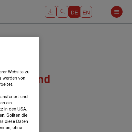
DE
EN
erer Website zu
winn- und
es werden von
beitet.
ansferiert und
en ein
tz in den USA.
n. Sollten die
ss diese Daten
önnen, ohne