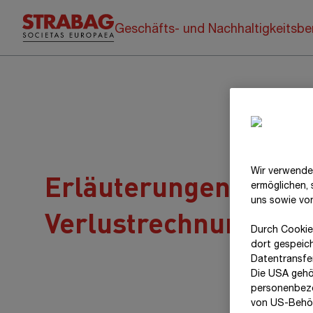
Geschäfts- und Nachhaltigkeitsbe
Wir verwende
Erläuterungen zu de
ermöglichen,
uns sowie vo
Verlustrechnung
Durch Cookie
dort gespeic
Datentransfer
Die USA gehö
personenbezo
von US-Behör