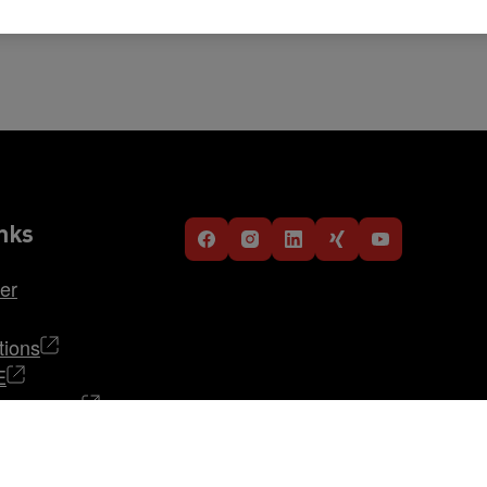
nks
er
tions
E
i STRABAG