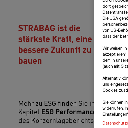
Durch Cookie
dort gespeic
Datentransfer
Die USA gehö
STRABAG ist die
personenbezo
von US-Behör
stärkste Kraft, eine
dass der bet
bessere Zukunft zu
Wir weisen in
akzeptieren“ 
bauen
dem in unser
(auch mit Si
Alternativ kö
uns eingeset
Cookies zust
Mehr zu ESG finden Sie im
Sie können Ihr
widerrufen. I
Kapitel
ESG Performance
Einstellungen
des Konzernlageberichts
Datenschutze