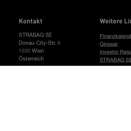
Kontakt
Weitere Li
Finanzkalend
STRABAG SE
Glossar
Donau-City-Str. 9
Investor Rela
1220 Wien
STRABAG S
Österreich
Karriere be
+43 1 22422-0
pr@strabag.com
INTRO
CORPORATE GOVERNANCE
Datenschutzerklärung
Impressum
Rechtshinweis