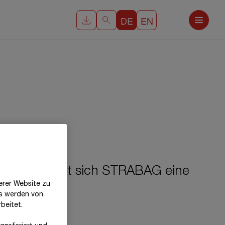
DE
EN
utreiben, hat sich STRABAG eine
erer Website zu
.
es werden von
beitet.