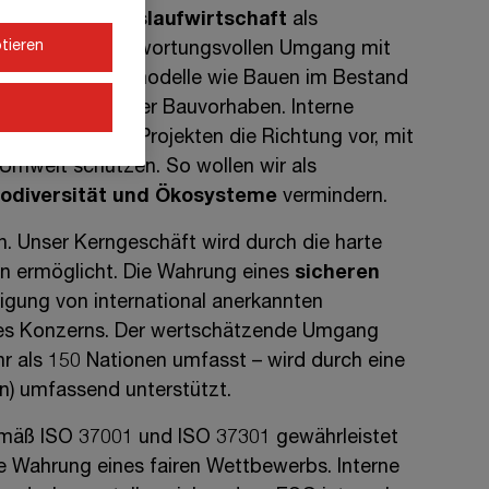
 haben wir
Kreislaufwirtschaft
als
tieren
 für einen verantwortungsvollen Umgang mit
chter Geschäftsmodelle wie Bauen im Bestand
erung nachhaltiger Bauvorhaben. Interne
en in unseren Projekten die Richtung vor, mit
Umwelt schützen. So wollen wir als
iodiversität und Ökosysteme
vermindern.
n. Unser Kerngeschäft wird durch die harte
en ermöglicht. Die Wahrung eines
sicheren
igung von international anerkannten
t des Konzerns. Der wertschätzende Umgang
r als 150 Nationen
umfasst –
wird durch eine
on
) umfassend unterstützt.
äß ISO 37001 und ISO 37301 gewährleistet
ie Wahrung eines fairen Wettbewerbs. Interne