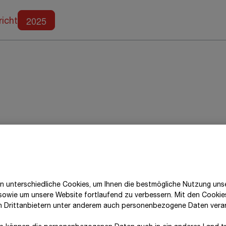
Weitere Berichte
2025
richt
Transformation der Baubranche voranz
n unterschiedliche Cookies, um Ihnen die best­mögliche Nutzung uns
egie mit ambitionierten Zielen gesetzt
 sowie um unsere Website fortlaufend zu verbessern. Mit den Cooki
n Drittanbietern unter anderem auch personenbezogene Daten verar