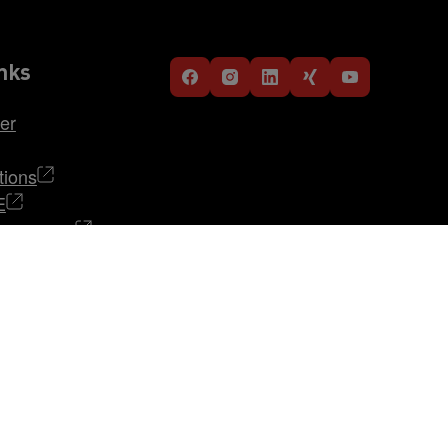
nks
er
tions
E
i STRABAG