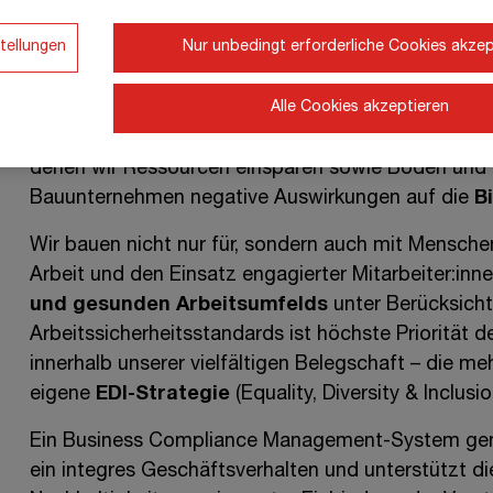
Um klima- und umweltgerechtes Bauen zu fördern,
tellungen
Nur unbedingt erforderliche Cookies akzep
strategisches Kernthema definiert und setzen uns
Ressourcen ein. Durch das Angebot kreislaufgere
Alle Cookies akzeptieren
unterstützen wir unsere Kund:innen bei der Realisi
Vorgaben und zertifizierte Managementsysteme geb
denen wir Ressourcen einsparen sowie Böden und 
Bauunternehmen negative Auswirkungen auf die
B
Wir bauen nicht nur für, sondern auch mit Mensche
Arbeit und den Einsatz engagierter Mitarbeiter:inn
und gesunden Arbeitsumfelds
unter Berücksicht
Arbeitssicherheitsstandards ist höchste Prioritä
innerhalb unserer vielfältigen Belegschaft
– die
meh
eigene
EDI-Strategie
(Equality, Diversity
& Inclusi
Ein Business Compliance Management-System gem
ein integres Geschäftsverhalten und unterstützt d