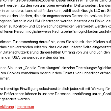
s können die personenbezogenen Daten auch in ein anderes Land tr
hert werden. Zu den von uns oben erwähnten Drittanbietern, bei den
 in ein anderes Land stattfinden kann, zählt auch Google LLC mit Si
ren zu den Ländern, die kein angemessenes Datenschutzniveau biete
genen Daten in die USA übertragen werden, besteht das Risiko, da
Die
Dekarbonisierung
des Konzerns zählt zu uns
den zu Kontroll- und Überwachungszwecken verarbeitet werden k
Zur Erreichung unserer durch die Science Based T
roffenen Person möglicherweise Rechtsbehelfsmöglichkeiten zusteh
Reduktionsziele haben wir die wichtigsten Hebel er
1,5 °C-Ziel
leisten. Auf Basis der konzernweiten E
 diesem Zusammenhang darauf hin, dass Sie sich mit dem Klicken auf
damit ein­ver­standen erklären, dass die auf unserer Seite eingesetzt
Handlungsfelder definiert, um unsere Emissionen b
er Datenschutzerklärung dargestellten Umfang von uns und von den 
wir an:
tz in den USA) verwendet werden dürfen.
Reduktion der
Scope 1-
und
2-Emissionen
um
4
nnen Sie unter „Cookie-Einstellungen“ einzelne Einstellungsmöglichk
zten Cookies vornehmen oder nur dem Einsatz von unbedingt erford
Reduktion der
Scope 3-
Emissionen um
25 %
immen.
Darüber hinaus wollen wir bis 2040
Klimaneutralität
e freiwillige Einwilligung selbstverständlich jederzeit mit Wirkung fü
wir insbesondere auf die Umstellung auf erneuerba
hre Prä­fe­renzen können in unserer Datenschutzerklärung unter „Coo
Elektrifizierung unserer Geschäftsaktivitäten und
‑
“ geändert werden.
Baumaschinen und Produktionsanlagen.
rklärung
|
Impressum