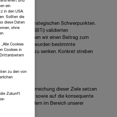
ansferiert und
en ein
tz in den USA.
n. Sollten die
ss diese Daten
eren zentralen strategischen Schwerpunkten.
önnen, ohne
argets
initiative (SBTi)
validierten
en.
arbeitet, mit denen wir einen Beitrag zum
nergieverbräuche wurden bestimmte
 „Alle Cookies
en Cookies in
is 2030 deutlich zu senken. Konkret streben
Drittanbietern
2 %
eiten zu den von
erlichen
erreichen. Zur Erreichung dieser Ziele setzen
r die Zukunft
re Energieträger sowie auf die konsequente
kie-
prozesse – vor
allem im Bereich unserer