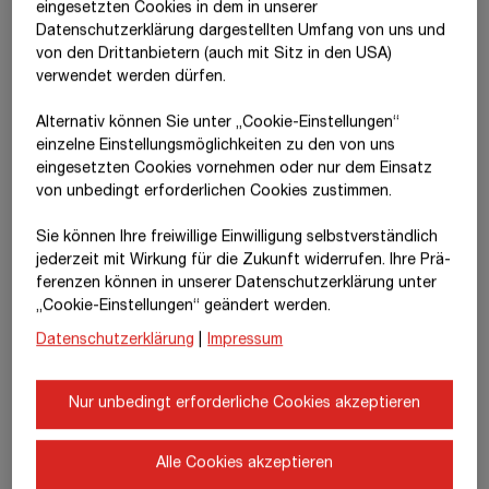
eingesetzten Cookies in dem in unserer
Datenschutzerklärung dargestellten Umfang von uns und
von den Drittanbietern (auch mit Sitz in den USA)
Halbjahresbericht 2026
verwendet werden dürfen.
Fr, 28.8.2026
Alternativ können Sie unter „Cookie-Einstellungen“
Veröffentlichung
7:00 Uhr
MESZ
einzelne Einstellungsmöglichkeiten zu den von uns
Investoren- und Analystentelefonkonferenz
10:00 Uhr
MESZ
eingesetzten Cookies vornehmen oder nur dem Einsatz
von unbedingt erforderlichen Cookies zustimmen.
Trading Statement
Sie können Ihre freiwillige Einwilligung selbstverständlich
Jänner–September 2026
jederzeit mit Wirkung für die Zukunft widerrufen. Ihre Prä­
fe­renzen können in unserer Datenschutzerklärung unter
Do, 12.11.2026
„Cookie-Einstellungen“ geändert werden.
Veröffentlichung 7:00 Uhr MEZ
Datenschutzerklärung
|
Impressum
Die hier angeführten Termine sind vorläufig. Sämtliche Termine
können sich unterjährig noch ändern. Alle Uhrzeiten
Nur unbedingt erforderliche Cookies akzeptieren
MEZ/MESZ.
Den aktuellen Finanzkalender finden Sie auf der
Website
der
Alle Cookies akzeptieren
STRABAG SE
.