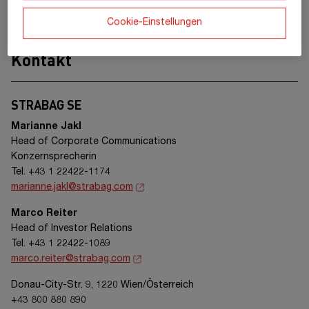
Cookie-Einstellungen
Kontakt
STRABAG SE
Marianne Jakl
Head of Corporate Communications
Konzernsprecherin
Tel. +43 1 22422-1174
marianne.jakl@strabag.com
Marco Reiter
Head of Investor Relations
Tel. +43 1 22422-1089
marco.reiter@strabag.com
Donau-City-Str. 9, 1220 Wien/Österreich
+43 800 880 890