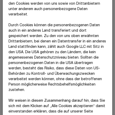
den Cookies werden von uns sowie von Drittanbietern
Trading Statement
Jänner–März 2026
unter anderem auch personenbezogene Daten
verarbeitet.
Do, 21.5.2026
Veröffentlichung
7:00 Uhr
MESZ
Durch Cookies können die personenbezogenen Daten
auch in ein anderes Land transferiert und dort
gespeichert werden. Zu den von uns oben erwähnten
Ordentliche Hauptversammlung 2026
Drittanbietern, bei denen ein Datentransfer in ein anderes
Land stattfinden kann, zählt auch Google LLC mit Sitz in
Di, 2.6.2026
den USA. Die USA gehören zu den Ländern, die kein
Nachweisstichtag Bestätigung des Anteilsbesitzes
angemessenes Datenschutzniveau bieten. Sollten die
Fr, 12.6.2026
personenbezogenen Daten in die USA übertragen
Beginn
10:00 Uhr
MESZ
werden, besteht das Risiko, dass diese Daten von US-
Behörden zu Kontroll- und Überwachungszwecken
Mi, 17.6.2026
verarbeitet werden können, ohne dass der betroffenen
Dividenden-Extag
Person möglicherweise Rechtsbehelfsmöglichkeiten
zustehen.
Do, 18.6.2026
Record Date
Wir weisen in diesem Zusammenhang darauf hin, dass Sie
sich mit dem Klicken auf „Alle Cookies akzeptieren“ damit
Di, 23.6.2026
ein­ver­standen erklären, dass die auf unserer Seite
Dividenden-Zahltag