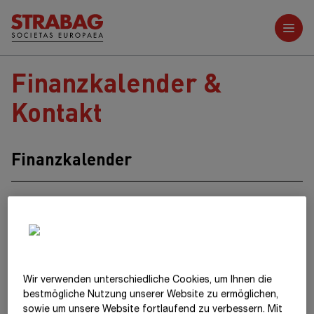
Weitere Berichte
Finanzkalender &
Kontakt
Finanzkalender
Geschäfts- und Nachhaltigkeitsbericht
2025
Di, 28.4.2026
Veröffentlichung
7:00 Uhr
MESZ
Bilanzpressekonferenz
10:00 Uhr
MESZ
Wir verwenden unterschiedliche Cookies, um Ihnen die
Investoren- und Analystentelefonkonferenz
15:00 Uhr
MESZ
best­mögliche Nutzung unserer Website zu ermöglichen,
sowie um unsere Website fortlaufend zu verbessern. Mit