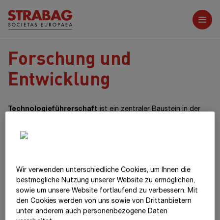
Weitere Berichte
Forschung und
Entwicklung
Technologieführerschaft
ist ein zentraler Baustein in der
Konzernstrategie 2030 der
STRABAG SE.
Neben dem Einsatz
neuer Technologien initiiert der Konzern zukunftsweisende
Projekte, entwickelt eigene Innovationen zur Marktreife,
verfolgt Forschungspartnerschaften und stärkt auf diese
Weise konzernweit seine Kompetenzen. Insgesamt setzte
Wir verwenden unterschiedliche Cookies, um Ihnen die
STRABAG im Geschäftsjahr 2025 rund 149
best­mögliche Nutzung unserer Website zu ermöglichen,
Entwicklungsprojekte um und wendete für Forschungs-,
sowie um unsere Website fortlaufend zu verbessern. Mit
Entwicklungs- und Innovationsaktivitäten
rund € 18 Mio.
(2024:
den Cookies werden von uns sowie von Drittanbietern
rund
€ 19 Mio.)
auf.
unter anderem auch personenbezogene Daten