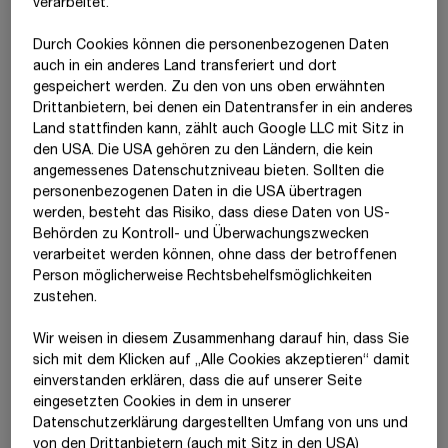
verarbeitet.
Innovation und Digitalisierung im
Durch Cookies können die personenbezogenen Daten
Konzern in der SID gebündelt
auch in ein anderes Land transferiert und dort
gespeichert werden. Zu den von uns oben erwähnten
Drittanbietern, bei denen ein Datentransfer in ein anderes
Digitalisierung und Nachhaltigkeit
sind heute die
Land stattfinden kann, zählt auch Google LLC mit Sitz in
vorrangigen Themen in allen Bausparten. Auf dem Weg zur
den USA. Die USA gehören zu den Ländern, die kein
datengetriebenen Organisation legt STRABAG den Fokus
angemessenes Datenschutzniveau bieten. Sollten die
daher auf Cloud-basierte Datenhaltung, das Aufbrechen von
personenbezogenen Daten in die USA übertragen
Datensilos sowie auf die Weiterbildung ihrer Mitarbeiter:innen
werden, besteht das Risiko, dass diese Daten von US-
rund um die Themen Daten und Künstliche
Intelligenz (KI).
Der
Behörden zu Kontroll- und Überwachungszwecken
Konzern setzt auf die Weiterentwicklung der digitalen
verarbeitet werden können, ohne dass der betroffenen
Arbeitsweise
BIM 5D®
sowie auf bauspezifische
Person möglicherweise Rechtsbehelfsmöglichkeiten
Projektplattformen und Künstliche
Intelligenz (KI).
Ebenfalls
zustehen.
vorangetrieben wird die konsequente Automatisierung durch
robotische Anwendungen und teilautonome Maschinen.
Wir weisen in diesem Zusammenhang darauf hin, dass Sie
Gleichzeitig arbeitet STRABAG intensiv an strategischen
sich mit dem Klicken auf „Alle Cookies akzeptieren“ damit
Innovationsprojekten in ökologischer Nachhaltigkeit. Zentrale
ein­ver­standen erklären, dass die auf unserer Seite
Themen sind dabei die Kreislaufwirtschaft sowie die
eingesetzten Cookies in dem in unserer
konsequente Umsetzung nachhaltiger Lösungen in den
Datenschutzerklärung dargestellten Umfang von uns und
Bereichen Energie, Engineering und Materialentwicklung.
von den Drittanbietern (auch mit Sitz in den USA)