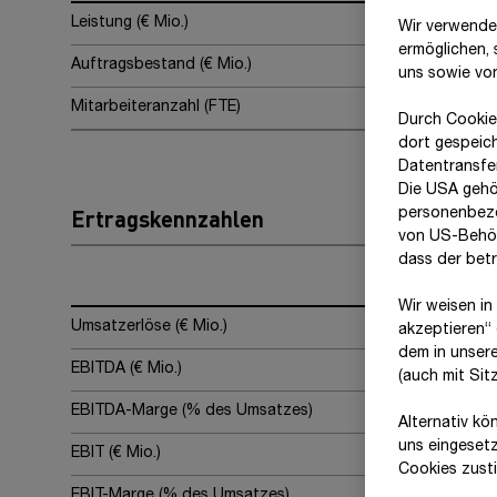
Leistung (€ Mio.)
Wir verwende
ermöglichen,
Auftragsbestand (€ Mio.)
uns sowie vo
Mitarbeiteranzahl (FTE)
Durch Cookie
dort gespeic
Datentransfer
Die USA gehö
Ertragskennzahlen
personenbezo
von US-Behör
dass der bet
Wir weisen in
Umsatzerlöse (€ Mio.)
akzeptieren“ 
dem in unser
EBITDA (€ Mio.)
(auch mit Si
EBITDA-Marge (% des Umsatzes)
Alternativ kö
uns eingeset
EBIT (€ Mio.)
Cookies zust
EBIT-Marge (% des Umsatzes)