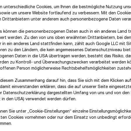
16.128,92
17.735,47
19.139,14
n unterschiedliche Cookies, um Ihnen die best­mögliche Nutzung uns
 sowie um unsere Website fortlaufend zu verbessern. Mit den Cooki
22.500,85
23.738,84
23.466,13
n Drittanbietern unter anderem auch personenbezogene Daten verar
73.606
73.740
77.136
s können die personenbezogenen Daten auch in ein anderes Land tr
hert werden. Zu den von uns oben erwähnten Drittanbietern, bei den
 in ein anderes Land stattfinden kann, zählt auch Google LLC mit Si
ren zu den Ländern, die kein angemessenes Datenschutzniveau biete
genen Daten in die USA übertragen werden, besteht das Risiko, da
den zu Kontroll- und Überwachungszwecken verarbeitet werden k
roffenen Person möglicherweise Rechtsbehelfsmöglichkeiten zusteh
2021
2022
2023
 diesem Zusammenhang darauf hin, dass Sie sich mit dem Klicken auf
15.298,54
17.025,85
17.666,54
damit ein­ver­standen erklären, dass die auf unserer Seite eingesetzt
er Datenschutzerklärung dargestellten Umfang von uns und von den 
1.445,72
1.257,21
1.418,31
tz in den USA) verwendet werden dürfen.
9,5
7,4
8,0
nnen Sie unter „Cookie-Einstellungen“ einzelne Einstellungsmöglichk
zten Cookies vornehmen oder nur dem Einsatz von unbedingt erford
896,11
706,40
880,20
immen.
5,9
4,2
5,0