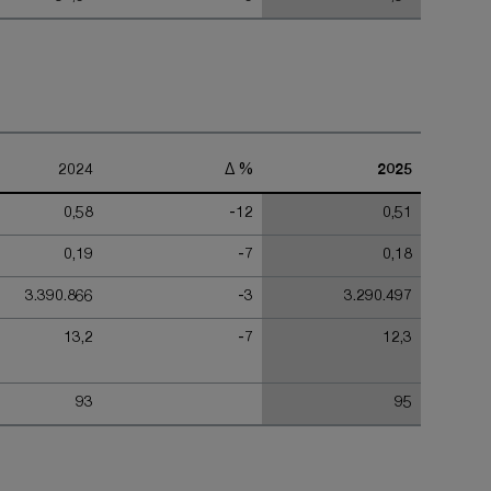
2024
Δ %
2025
0,58
-12
0,51
0,19
-7
0,18
3.390.866
-3
3.290.497
13,2
-7
12,3
93
95