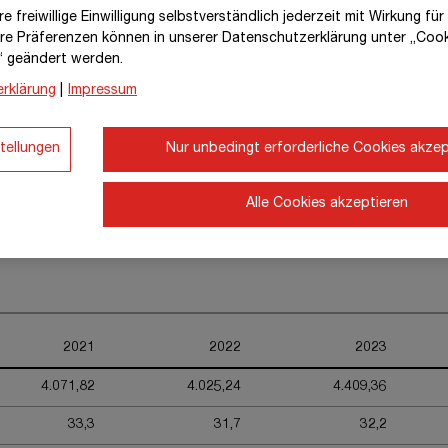
e freiwillige Einwilligung selbstverständlich jederzeit mit Wirkung fü
883,54
717,07
924,32
hre Prä­fe­renzen können in unserer Datenschutzerklärung unter „Coo
“ geändert werden.
596,40
480,13
633,39
rklärung
|
Impressum
585,71
472,45
630,51
tellungen
Nur unbedingt erforderliche Cookies akzep
5,71
4,60
6,30
10,9
9,2
12,2
Alle Cookies akzeptieren
2021
2022
2023
4.071,82
4.025,24
4.409,36
33,3
31,7
32,2