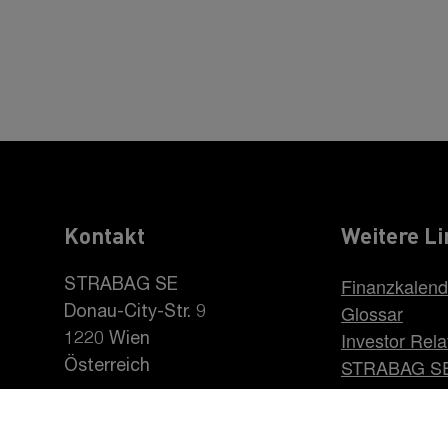
Kontakt
Weitere Li
Finanzkalend
STRABAG SE
Glossar
Donau-City-Str. 9
Investor Rela
1220 Wien
STRABAG S
Österreich
Karriere be
+43 1 22422-0