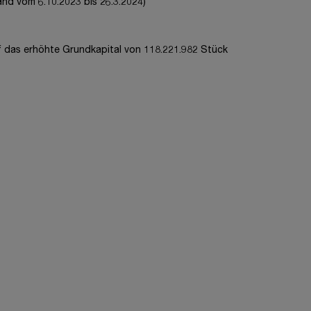
 vom 6.10.2023 bis 26.3.2024)
f das erhöhte Grundkapital von 118.221.982 Stück