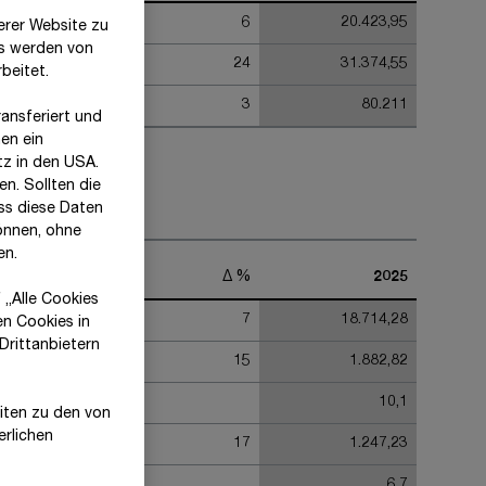
19.238,80
6
20.423,95
erer Website zu
es werden von
25.362,47
24
31.374,55
beitet.
78.174
3
80.211
ansferiert und
en ein
tz in den USA.
n. Sollten die
ss diese Daten
önnen, ohne
en.
2024
Δ %
2025
 „Alle Cookies
17.422,22
7
18.714,28
en Cookies in
Drittanbietern
1.644,18
15
1.882,82
9,4
10,1
eiten zu den von
erlichen
1.061,89
17
1.247,23
6,1
6,7