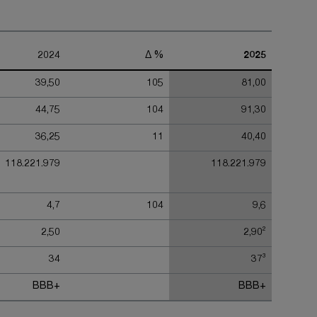
2024
Δ %
2025
39,50
105
81,00
44,75
104
91,30
36,25
11
40,40
118.221.979
118.221.979
4,7
104
9,6
2
2,50
2,90
3
34
37
BBB+
BBB+