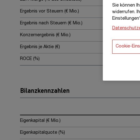
Sie können Ihr
Ergebnis vor Steuern (€ Mio.)
widerrufen. I
Einstellungen
Ergebnis nach Steuern (€ Mio.)
Datenschutze
Konzernergebnis (€ Mio.)
Cookie-Eins
Ergebnis je Aktie (€)
ROCE (%)
Bilanzkennzahlen
Eigenkapital (€ Mio.)
Eigenkapitalquote (%)