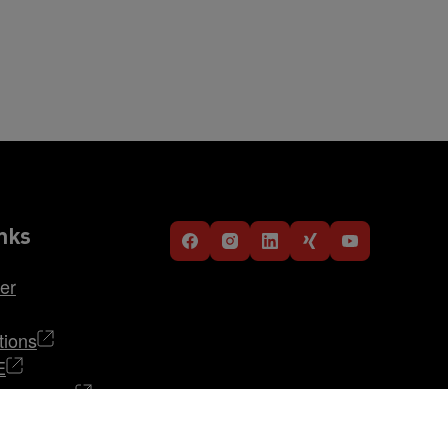
nks
er
tions
E
i STRABAG