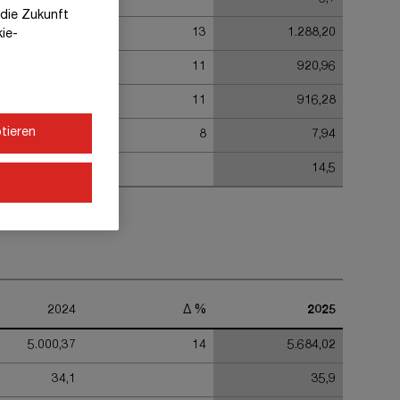
r die Zukunft
1.137,31
13
1.288,20
kie-
828,33
11
920,96
823,00
11
916,28
tieren
7,35
8
7,94
14,5
14,5
2024
Δ %
2025
5.000,37
14
5.684,02
34,1
35,9