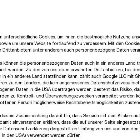
esentlicher Bedeutung sind, werden nicht konsolidier
egungen getroffen.
inbezogenen Tochterunternehmen und Equity-Beteilig
n unterschiedliche Cookies, um Ihnen die best­mögliche Nutzung uns
 sowie um unsere Website fortlaufend zu verbessern. Mit den Cooki
ssoziierten Unternehmen mit Ausnahme der nachfolgende
n Drittanbietern unter anderem auch personenbezogene Daten verar
olidiert werden, ist das Kalenderjahr.
s können die personenbezogenen Daten auch in ein anderes Land tr
hert werden. Zu den von uns oben erwähnten Drittanbietern, bei den
 in ein anderes Land stattfinden kann, zählt auch Google LLC mit Si
ren zu den Ländern, die kein angemessenes Datenschutzniveau biete
genen Daten in die USA übertragen werden, besteht das Risiko, da
den zu Kontroll- und Überwachungszwecken verarbeitet werden k
 Pune
roffenen Person möglicherweise Rechtsbehelfsmöglichkeiten zusteh
aft mbH & Co. KG, Apfelstädt
 diesem Zusammenhang darauf hin, dass Sie sich mit dem Klicken auf
damit ein­ver­standen erklären, dass die auf unserer Seite eingesetzt
er Datenschutzerklärung dargestellten Umfang von uns und von den 
häftsjahren 20
24
und 20
25
folgendermaßen entwickelt:
tz in den USA) verwendet werden dürfen.