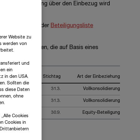
t. Die Entscheidung über den Einbezug wird
ungen sind aus der
Beteiligungsliste
erer Website zu
es werden von
n Gesellschaften, die auf Basis eines
beitet.
ansferiert und
en ein
tz in den USA.
Stichtag
Art der Einbeziehung
n. Sollten die
31.3.
Vollkonsolidierung
ss diese Daten
önnen, ohne
31.3.
Vollkonsolidierung
en.
30.9.
Equity-Beteiligung
 „Alle Cookies
en Cookies in
Drittanbietern