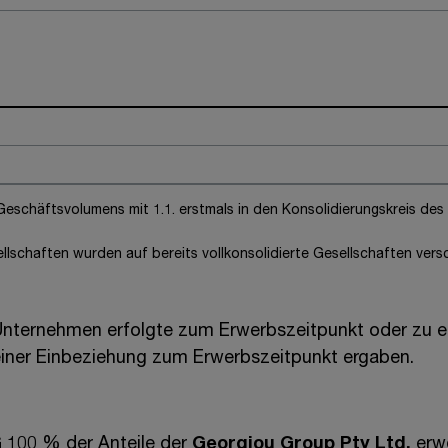
Geschäftsvolumens mit 1.1. erstmals in den Konsolidierungskreis de
chaften wurden auf bereits vollkonsolidierte Gesellschaften versch
Unternehmen erfolgte zum Erwerbszeitpunkt oder zu ei
iner Einbeziehung zum Erwerbszeitpunkt ergaben.
G
100 %
der Anteile der
Georgiou Group Pty Ltd.
erwo