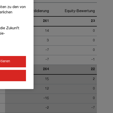
eiten zu den von
Vollkonsolidierung
Equity-Bewertung
erlichen
261
23
r die Zukunft
14
0
kie-
3
0
-7
0
-7
-1
tieren
264
22
15
2
12
0
-16
0
-2
-7