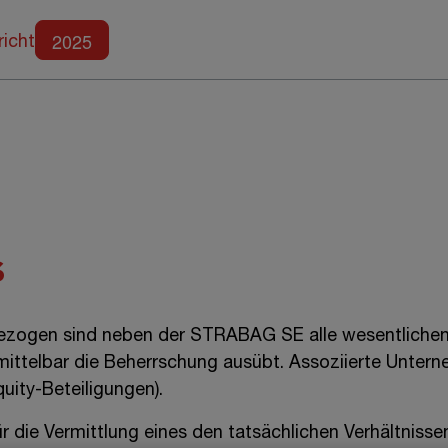
Weitere Berichte
2025
richt
s
ezogen sind neben der
STRABAG SE
alle wesentliche
mittelbar die Beherrschung ausübt. Assoziierte Unt
uity-Beteiligungen).
für die Vermittlung eines den tatsächlichen Verhältnis