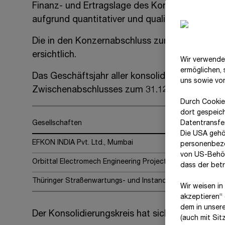
Finanz- und Ertragslage des Konzerns von unw
aufgrund quantitativer und qualitativer Überl
Die in den Konzernabschluss zum 31.12.20
25
e
ersichtlich.
Wir verwende
ermöglichen,
Das Geschäftsjahr aller konsolidierten und a
uns sowie vo
Zwischenabschlusses zum 31.12.20
25
mit kons
Durch Cookie
dort gespeic
Gesellschaften
Datentransfer
Die USA gehö
EFKON INDIA Pvt. Ltd., Mumbai
personenbezo
von US-Behör
Orbittal Electromech Engineering Projects Private Limited,
dass der bet
Thüringer Straßenwartungs- und Instandhaltungsgesellsch
Wir weisen in
akzeptieren“ 
dem in unser
Der Konsolidierungskreis hat sich in den Gesc
(auch mit Si