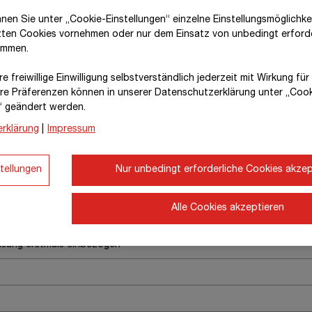
nnen Sie unter „Cookie-Einstellungen“ einzelne Einstellungsmöglichk
zten Cookies vornehmen oder nur dem Einsatz von unbedingt erford
immen.
e freiwillige Einwilligung selbstverständlich jederzeit mit Wirkung fü
hre Prä­fe­renzen können in unserer Datenschutzerklärung unter „Coo
“ geändert werden.
hsung erstmals einbezogen
rklärung
|
Impressum
tellungen
Nur unbedingt erforderliche Cookies akzep
Alle Cookies akzeptieren
hsung erstmals einbezogen