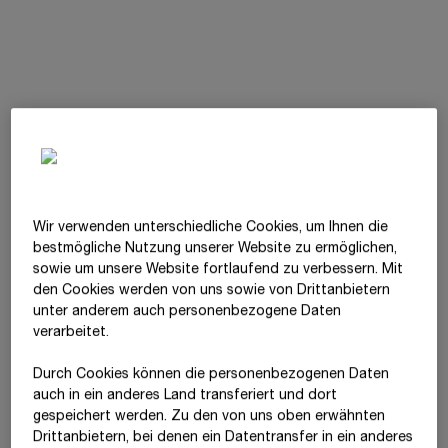
Risikomanagement
Konzernlagebericht > Kapitel
Wir verwenden unterschiedliche Cookies, um Ihnen die
Risikomanagement
best­mögliche Nutzung unserer Website zu ermöglichen,
sowie um unsere Website fortlaufend zu verbessern. Mit
den Cookies werden von uns sowie von Drittanbietern
Mehr erfahren
unter anderem auch personenbezogene Daten
verarbeitet.
Die STRABAG-Gruppe ist im Rahmen ihrer unternehmerischen
Durch Cookies können die personenbezogenen Daten
Tätigkeit einer Vielzahl von unterschiedlichen Risiken
auch in ein anderes Land transferiert und dort
ausgesetzt. Diese werden durch ein aktives Risikomanagement
gespeichert werden. Zu den von uns oben erwähnten
systematisch erhoben, beurteilt und im Rahmen einer
Drittanbietern, bei denen ein Datentransfer in ein anderes