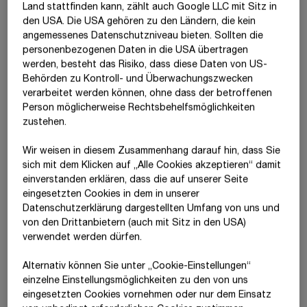
adäquaten Risikomanagementpolitik bewältigt. Nähere
Land stattfinden kann, zählt auch Google LLC mit Sitz in
den USA. Die USA gehören zu den Ländern, die kein
Informationen dazu können dem Lagebericht entnommen
angemessenes Datenschutzniveau bieten. Sollten die
werden.
personenbezogenen Daten in die USA übertragen
werden, besteht das Risiko, dass diese Daten von US-
Behörden zu Kontroll- und Überwachungszwecken
Bericht der Internen Revision
verarbeitet werden können, ohne dass der betroffenen
Person möglicherweise Rechtsbehelfsmöglichkeiten
zustehen.
Interne Revision als Bestandteil des
Wir weisen in diesem Zusammenhang darauf hin, dass Sie
Risiko­managements
sich mit dem Klicken auf „Alle Cookies akzeptieren“ damit
ein­ver­standen erklären, dass die auf unserer Seite
eingesetzten Cookies in dem in unserer
Die Interne Revision fungiert im STRABAG-Konzern als neutrale
Datenschutzerklärung dargestellten Umfang von uns und
und unabhängige Instanz, die im Geschäftsjahr 2025 weltweit
von den Drittanbietern (auch mit Sitz in den USA)
wieder
rund 175
interne Prüfungen in allen
verwendet werden dürfen.
Unternehmensbereichen durchführte. Entsprechend den
Regelungen des ÖCGK ist die Interne Revision als Stabsstelle
Alternativ können Sie unter „Cookie-Einstellungen“
beim Vorstand der
STRABAG SE
eingerichtet und genießt
einzelne Einstellungsmöglichkeiten zu den von uns
dadurch größtmögliche Unabhängigkeit.
eingesetzten Cookies vornehmen oder nur dem Einsatz