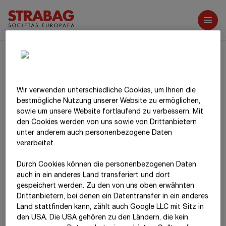
Weitere Berichte
15.
Sonstige immaterielle
Vermögenswerte
Die Zusammensetzung und die Entwicklung der sonstigen
Wir verwenden unterschiedliche Cookies, um Ihnen die
immateriellen Vermögenswerte sind dem Punkt
best­mögliche Nutzung unserer Website zu ermöglichen,
(12) Konzernanlagenspiegel
zu entnehmen.
sowie um unsere Website fortlaufend zu verbessern. Mit
den Cookies werden von uns sowie von Drittanbietern
Für sonstige immaterielle Vermögenswerte wurden im
unter anderem auch personenbezogene Daten
Berichtsjahr keine Fremdkapitalkosten aktiviert.
verarbeitet.
Im Geschäftsjahr 20
25
sind Forschungs- und
Durch Cookies können die personenbezogenen Daten
Entwicklungskosten in Höhe von
T€ 17.595
(20
24
:
T€ 18.960
)
auch in ein anderes Land transferiert und dort
angefallen, die im Aufwand erfasst wurden.
gespeichert werden. Zu den von uns oben erwähnten
Drittanbietern, bei denen ein Datentransfer in ein anderes
Land stattfinden kann, zählt auch Google LLC mit Sitz in
den USA. Die USA gehören zu den Ländern, die kein