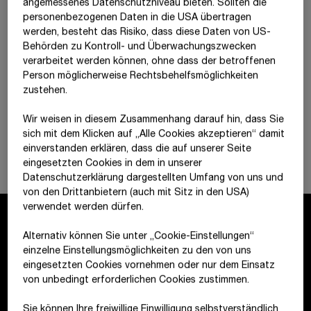
angemessenes Datenschutzniveau bieten. Sollten die
personenbezogenen Daten in die USA übertragen
werden, besteht das Risiko, dass diese Daten von US-
Behörden zu Kontroll- und Überwachungszwecken
verarbeitet werden können, ohne dass der betroffenen
Person möglicherweise Rechtsbehelfsmöglichkeiten
zustehen.
Wir weisen in diesem Zusammenhang darauf hin, dass Sie
sich mit dem Klicken auf „Alle Cookies akzeptieren“ damit
ein­ver­standen erklären, dass die auf unserer Seite
eingesetzten Cookies in dem in unserer
Datenschutzerklärung dargestellten Umfang von uns und
von den Drittanbietern (auch mit Sitz in den USA)
verwendet werden dürfen.
Alternativ können Sie unter „Cookie-Einstellungen“
Kontakt
einzelne Einstellungsmöglichkeiten zu den von uns
eingesetzten Cookies vornehmen oder nur dem Einsatz
von unbedingt erforderlichen Cookies zustimmen.
STRABAG SE
Donau-City-Str. 9
Sie können Ihre freiwillige Einwilligung selbstverständlich