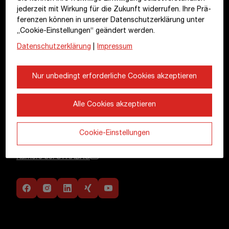
jederzeit mit Wirkung für die Zukunft widerrufen. Ihre Prä­
1220 Wien
fe­renzen können in unserer Datenschutzerklärung unter
Österreich
„Cookie-Einstellungen“ geändert werden.
Datenschutzerklärung
|
Impressum
+43 1 22422-0
pr@strabag.com
Nur unbedingt erforderliche Cookies akzeptieren
Weitere Links
Alle Cookies akzeptieren
Finanzkalender
Glossar
Investor Relations
Cookie-Einstellungen
STRABAG SE
Karriere bei STRABAG