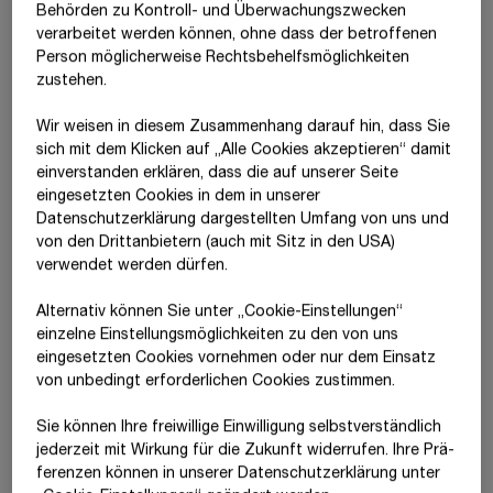
Themen beinhalten, finden aktuell in einem Turnus von zwei
Behörden zu Kontroll- und Überwachungszwecken
verarbeitet werden können, ohne dass der betroffenen
Jahren statt. Der nächste STRABAG-
Stakeholderdialog
findet
Person möglicherweise Rechtsbehelfsmöglichkeiten
2026 statt. Durch diese Einbindungsmaßnahmen können wir
zustehen.
vorausschauend handeln und die Transformation der
Baubranche partnerschaftlich vorantreiben.
Wir weisen in diesem Zusammenhang darauf hin, dass Sie
Das Verhältnis von STRABAG zu den drei Anspruchsgruppen –
sich mit dem Klicken auf „Alle Cookies akzeptieren“ damit
ein­ver­standen erklären, dass die auf unserer Seite
der eigenen Belegschaft
,
eingesetzten Cookies in dem in unserer
den Arbeitskräften entlang der Wertschöpfungskette
sowie
Datenschutzerklärung dargestellten Umfang von uns und
den betroffenen Gemeinschaften
– gestaltet sich jeweils
von den Drittanbietern (auch mit Sitz in den USA)
unterschiedlich. Entsprechend bestehen verschiedene
verwendet werden dürfen.
konzernweit gültige Richtlinien und Policies, die unter
Berücksichtigung spezifischer Merkmale die Wahrnehmung der
Alternativ können Sie unter „Cookie-Einstellungen“
Verantwortung gegenüber diesen Gruppen festlegen. Dabei
einzelne Einstellungsmöglichkeiten zu den von uns
werden deren spezifische Merkmale berücksichtigt. In eigenen
eingesetzten Cookies vornehmen oder nur dem Einsatz
Kapiteln werden die jeweiligen Richtlinien, Ziele sowie bereits
von unbedingt erforderlichen Cookies zustimmen.
umgesetzte und geplante Maßnahmen näher erläutert.
Sie können Ihre freiwillige Einwilligung selbstverständlich
jederzeit mit Wirkung für die Zukunft widerrufen. Ihre Prä­
fe­renzen können in unserer Datenschutzerklärung unter
Politik zu