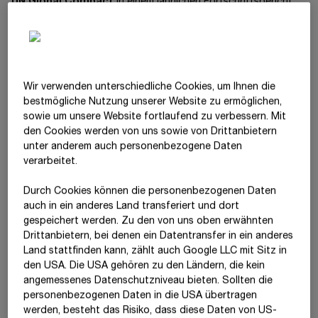
UN
Global Compact
in einem jährlichen Fortschrittsbericht
über die Aktivitäten zur Einhaltung der zehn globalen Prinzipien
in den Bereichen Menschenrechte, Arbeitsnormen,
Umweltschutz und Korruptionsprävention. Diese international
geltenden Standards und Prinzipien sind auch Teil unserer
Konzernrichtlinien.
Wir verwenden unterschiedliche Cookies, um Ihnen die
best­mögliche Nutzung unserer Website zu ermöglichen,
STRABAG hat sich das Ziel gesetzt, mindestens einmal pro
sowie um unsere Website fortlaufend zu verbessern. Mit
Jahr ein Stakeholderdialogformat mit Themenbezug zu
den Cookies werden von uns sowie von Drittanbietern
Menschenrechten durchzuführen, um ein besseres Verständnis
unter anderem auch personenbezogene Daten
für die Anforderungen und Interessen unserer Stakeholder zu
verarbeitet.
gewinnen. Zu den Dialogformaten zählen
Präsenzveranstaltungen mit relevanten betroffenen
Durch Cookies können die personenbezogenen Daten
Stakeholdern oder ihren Vertreter:innen, um einen interaktiven
auch in ein anderes Land transferiert und dort
Austausch zu fördern. Im Jahr 2025 initiierte STRABAG ein
gespeichert werden. Zu den von uns oben erwähnten
eigenes
Stakeholderdialogformat
mit einer
Drittanbietern, bei denen ein Datentransfer in ein anderes
Interessenvertretung zum Thema Arbeitsausbeutung und
Land stattfinden kann, zählt auch Google LLC mit Sitz in
beteiligte sich zusätzlich an mehreren von externen
den USA. Die USA gehören zu den Ländern, die kein
Organisationen durchgeführten Stakeholderdialogen. Von
angemessenes Datenschutzniveau bieten. Sollten die
STRABAG durchgeführte Stakeholderdialoge, die neben
personenbezogenen Daten in die USA übertragen
Themen aus dem Bereich Menschenrechte auch weitere ESG-
werden, besteht das Risiko, dass diese Daten von US-