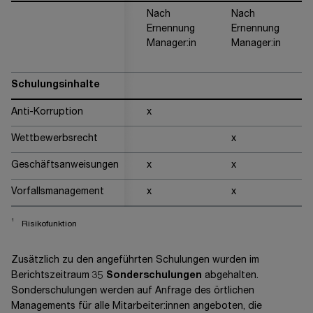
Nach
Nach
Ernennung
Ernennung
Manager:in
Manager:in
Schulungsinhalte
Anti-Korruption
x
Wettbewerbsrecht
x
Geschäftsanweisungen
x
x
Vorfallsmanagement
x
x
1
Risikofunktion
Zusätzlich zu den angeführten Schulungen wurden im
Berichtszeitraum 35
Sonderschulungen
abgehalten.
Sonderschulungen werden auf Anfrage des örtlichen
Managements für alle Mitarbeiter:innen angeboten, die