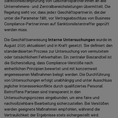
Sanktionslistenprüfung von Geschäftspartner:innen an alle
Unternehmens- und Zentralbereichsleitungen übermittelt. Die
Regelung sieht vor, dass jede:r Geschäftspartner:in, die:der
unter die Parameter fällt, vor Vertragsabschluss von Business
Compliance-Partner:innen auf Sanktionslistentreffer geprüft
werden muss.
Die Geschäftsanweisung
Interne
Untersuchungen
wurde im
August 2025 aktualisiert und in Kraft gesetzt. Sie definiert den
standardisierten Prozess zur Untersuchung von vermutetem
oder tatsächlichem Fehlverhalten. Ein zentraler Bestandteil ist
die Sicherstellung, dass Compliance-Verstöße nach
einheitlichen Prinzipien bewertet und mit konzernweit
angemessenen Maßnahmen belegt werden. Die Durchführung
von Untersuchungen erfolgt unabhängig und unter Ausschluss
jeglicher Interessenkonflikte durch qualifiziertes Personal.
Betroffene Parteien sind transparent in den
Untersuchungsprozess eingebunden, um eine faire und
nachvollziehbare Bearbeitung sicherzustellen. Bei Verstößen
werden geeignete Maßnahmen empfohlen, während die
Vertraulichkeit der Ergebnisse stets sichergestellt wird.