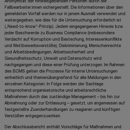
Anonymität der hinweisgebenden Personen durch die
Fallbearbeiter:innen sichergestellt. Die Informationen über den
gemeldeten Vorfall werden nur in jenem Ausmaß verwendet und
weitergegeben, wie dies für die Untersuchung erforderlich ist
(
„Need-to-know“
-Prinzip). Jedem eingegangenen Hinweis bzw.
jeder Beschwerde zu Business Compliance (insbesondere
Verdacht auf Korruption und Bestechung, Interessenkonflikte
und Wettbewerbsverstöße), Diskriminierung, Menschenrechte
und Arbeitsbedingungen, Arbeitssicherheit und
Gesundheitsschutz, Umwelt und Datenschutz wird
nachgegangen und diese einer Prüfung unterzogen. Im Rahmen
des BCMS gelten die Prozesse für interne Untersuchungen
einheitlich und themenübergreifend für alle Meldungen in den
einzelnen Kategorien. In Folge werden der Sachlage
entsprechend organisatorische und arbeitsrechtliche
Maßnahmen durch das zuständige
Management –
bis hin zur
Abmahnung oder zur
Entlassung –
gesetzt, um angemessen auf
festgestellte Zuwiderhandlungen zu reagieren und künftigen
Verstößen entgegenzuwirken.
Der Abschlussbericht enthält Vorschläge für Maßnahmen und