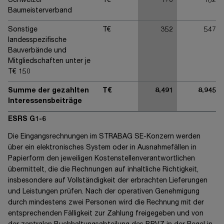
Schweizer
T€
170
162
Baumeisterverband
Sonstige
T€
352
547
landesspezifische
Bauverbände und
Mitgliedschaften unter je
T€ 150
Summe der gezahlten
T€
8.491
8.945
Interessensbeiträge
ESRS G1-6
Die Eingangsrechnungen im
STRABAG SE-
Konzern werden
über ein elektronisches System oder in Ausnahmefällen in
Papierform den jeweiligen Kostenstellenverantwortlichen
übermittelt, die die Rechnungen auf inhaltliche Richtigkeit,
insbesondere auf Vollständigkeit der erbrachten Lieferungen
und Leistungen prüfen. Nach der operativen Genehmigung
durch mindestens zwei Personen wird die Rechnung mit der
entsprechenden Fälligkeit zur Zahlung freigegeben und von