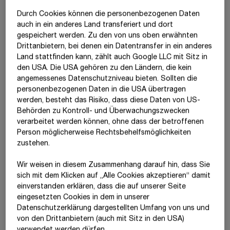
Durch Cookies können die personenbezogenen Daten
auch in ein anderes Land transferiert und dort
gespeichert werden. Zu den von uns oben erwähnten
Drittanbietern, bei denen ein Datentransfer in ein anderes
Land stattfinden kann, zählt auch Google LLC mit Sitz in
den USA. Die USA gehören zu den Ländern, die kein
angemessenes Datenschutzniveau bieten. Sollten die
personenbezogenen Daten in die USA übertragen
werden, besteht das Risiko, dass diese Daten von US-
Behörden zu Kontroll- und Überwachungszwecken
verarbeitet werden können, ohne dass der betroffenen
Person möglicherweise Rechtsbehelfsmöglichkeiten
zustehen.
Wir weisen in diesem Zusammenhang darauf hin, dass Sie
sich mit dem Klicken auf „Alle Cookies akzeptieren“ damit
Der
Code of Conduct
richtet sich an alle STRABAG
ein­ver­standen erklären, dass die auf unserer Seite
Mitarbeiter:innen und berücksichtigt gleichermaßen die
eingesetzten Cookies in dem in unserer
Interessen anderer Stakeholder wie Aufsichts- und
Datenschutzerklärung dargestellten Umfang von uns und
Regierungsbehörden sowie Aktionär:innen. Das Dokument ist
von den Drittanbietern (auch mit Sitz in den USA)
vom
STRABAG SE-
Vorstand freigegeben. Die im Code of