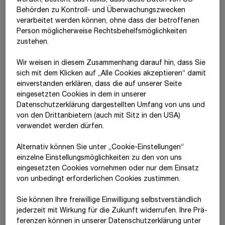
werden, besteht das Risiko, dass diese Daten von US-
Behörden zu Kontroll- und Überwachungszwecken
35,8
%
verarbeitet werden können, ohne dass der betroffenen
Person möglicherweise Rechtsbehelfsmöglichkeiten
Eigenkapitalquote
zustehen.
Wir weisen in diesem Zusammenhang darauf hin, dass Sie
Das
Eigenkapital
lag per Jahresende 2025 bei
€ 5.684,02 Mio.;
sich mit dem Klicken auf „Alle Cookies akzeptieren“ damit
dies entspricht einer
Eigenkapitalquote
von
35,9 %.
Nicht
ein­ver­standen erklären, dass die auf unserer Seite
zuletzt aufgrund des höher als erwarteten Ergebnisses konnte
eingesetzten Cookies in dem in unserer
die
Eigenkapitalquote
im Jahresvergleich deutlich zulegen
Datenschutzerklärung dargestellten Umfang von uns und
und rangiert weiterhin komfortabel über der Mindestquote des
von den Drittanbietern (auch mit Sitz in den USA)
Konzerns von
25 %.
Mit dieser Eigenkapitalausstattung
verwendet werden dürfen.
positioniert sich STRABAG im Spitzenfeld unter den
Alternativ können Sie unter „Cookie-Einstellungen“
europäischen Baukonzernen.
einzelne Einstellungsmöglichkeiten zu den von uns
eingesetzten Cookies vornehmen oder nur dem Einsatz
Bilanzkennzahlen
von unbedingt erforderlichen Cookies zustimmen.
Sie können Ihre freiwillige Einwilligung selbstverständlich
31.12.2021
31.12.2022
31.12.2023
3
jederzeit mit Wirkung für die Zukunft widerrufen. Ihre Prä­
fe­renzen können in unserer Datenschutzerklärung unter
Eigenkapitalquote
33,3
31,7
32,2