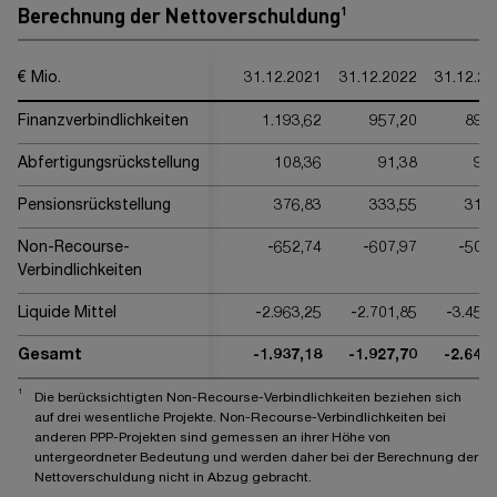
Berechnung der Nettoverschuldung
1
€ Mio.
31.12.2021
31.12.2022
31.12.20
Finanzverbindlichkeiten
1.193,62
957,20
898,
Abfertigungsrückstellung
108,36
91,38
98,
Pensionsrückstellung
376,83
333,55
319,
Non-Recourse-
-652,74
-607,97
-509,
Verbindlichkeiten
Liquide Mittel
-2.963,25
-2.701,85
-3.450
Gesamt
-1.937,18
-1.927,70
-2.643
1
Die berücksichtigten Non-Recourse-Verbindlichkeiten beziehen sich
auf drei wesentliche Projekte. Non-Recourse-Verbindlichkeiten bei
anderen PPP-Projekten sind gemessen an ihrer Höhe von
untergeordneter Bedeutung und werden daher bei der Berechnung der
Nettoverschuldung nicht in Abzug gebracht.