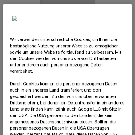
Eigenkapital
5.684
36
5.000
3
Langfristige
2.352
15
2.288
1
Schulden
Kurzfristige
7.810
49
7.387
5
Wir verwenden unterschiedliche Cookies, um Ihnen die
Schulden
best­mögliche Nutzung unserer Website zu ermöglichen,
sowie um unsere Website fortlaufend zu verbessern. Mit
Bilanzsumme
15.846
100
14.675
10
den Cookies werden von uns sowie von Drittanbietern
unter anderem auch personenbezogene Daten
verarbeitet.
Die
Bilanzsumme
der
STRABAG SE
stieg im Jahresvergleich
um
8 %
auf
€ 15.845,94 Mio.
an. Auf der Aktivseite der Bilanz
Durch Cookies können die personenbezogenen Daten
ist die Zunahme unter anderem auf höhere liquide Mittel,
auch in ein anderes Land transferiert und dort
Sachanlagen und Vorräte zurückzuführen. Infolge von
gespeichert werden. Zu den von uns oben erwähnten
Unternehmensakquisitionen im Einklang mit der Strategie 2030
Drittanbietern, bei denen ein Datentransfer in ein anderes
zeigten auch die Firmenwerte eine Erhöhung. Die Position
Land stattfinden kann, zählt auch Google LLC mit Sitz in
Investment Property stieg durch den Aufbau des Portfolios
den USA. Die USA gehören zu den Ländern, die kein
angemessenes Datenschutzniveau bieten. Sollten die
von STRABAG Hold
Estate –
die langfristige, strategische
personenbezogenen Daten in die USA übertragen
Bestandshaltung von
Immobilien –
erwartungsgemäß an.