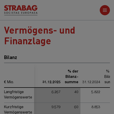
Weitere Berichte
Vermögens- und
Finanzlage
Bilanz
% der
% d
Bilanz-
Bilan
€ Mio.
31.12.2025
summe
31.12.2024
summ
Langfristige
6.267
40
5.822
4
Vermögenswerte
Kurzfristige
9.579
60
8.853
6
Vermögenswerte