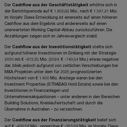
Der
Cashflow aus der Geschäftstätigkeit
erhöhte sich in
der Berichtsperiode auf
€ 1.802,66 Mio.,
nach
€ 1.387,21 Mio.
im Vorjahr. Diese Entwicklung ist einerseits auf einen höheren
Cashflow aus dem Ergebnis und andererseits auf einen
unerwarteten Working Capital-Abbau zurückzuführen. Die
Anzahlungen zeigen sich im Jahresvergleich stabil.
Der
Cashflow aus der Investitionstätigkeit
stellte sich
aufgrund höherer Investitionen im Einklang mit der Strategie
2030 mit
€ -813,35 Mio.
(2024:
€ -749,54 Mio.)
etwas negativer
dar, blieb jedoch aufgrund von zeitlichen Verschiebungen bei
M&A-Projekten unter dem für 2025 prognostizierten
Höchstwert von
€ 1.400 Mio.
Anstiege waren bei den
Investment Properties (STRABAG Hold Estate) sowie bei den
Investitionen in Finanzanlagen und
Unternehmensakquisitionen –
unter anderem in den Bereichen
Building Solutions, Kreislaufwirtschaft und durch die
Übernahme in
Australien –
zu verzeichnen.
Der
Cashflow aus der Finanzierungstätigkeit
belief sich
auf
€ -409,58 Mio.,
gegenüber
€ -353,69 Mio.
im Vorjahr. Diese