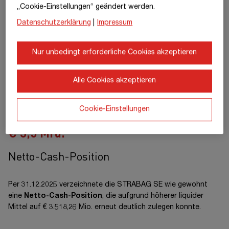
„Cookie-Einstellungen“ geändert werden.
(%)
Datenschutzerklärung
|
Impressum
Nettoverschuldung
-1.937,18
-1.927,70
-2.643,24
(€ Mio.)
Nur unbedingt erforderliche Cookies akzeptieren
Gearing Ratio (%)
-47,6
-47,9
-59,9
Capital Employed
5.750,63
5.407,37
5.726,41
Alle Cookies akzeptieren
(€ Mio.)
Cookie-Einstellungen
€
3,5
Mrd.
Netto-Cash-Position
Per 31.12.2025 verzeichnete die
STRABAG SE
wie gewohnt
eine
Netto-Cash-Position
, die aufgrund höherer liquider
Mittel auf
€ 3.518,26 Mio.
erneut deutlich zulegen konnte.