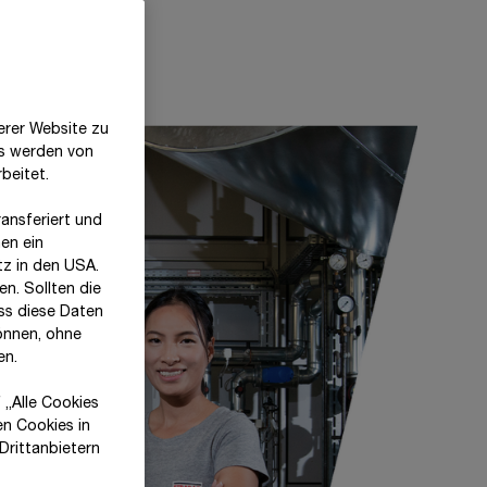
erer Website zu
es werden von
beitet.
ansferiert und
en ein
tz in den USA.
n. Sollten die
ss diese Daten
önnen, ohne
en.
 „Alle Cookies
en Cookies in
Drittanbietern