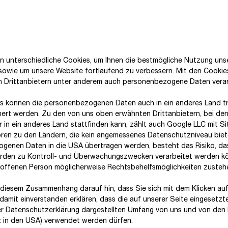
n unterschiedliche Cookies, um Ihnen die best­mögliche Nutzung uns
 sowie um unsere Website fortlaufend zu verbessern. Mit den Cooki
n Drittanbietern unter anderem auch personenbezogene Daten verar
s können die personenbezogenen Daten auch in ein anderes Land tr
hert werden. Zu den von uns oben erwähnten Drittanbietern, bei den
 in ein anderes Land stattfinden kann, zählt auch Google LLC mit Si
ren zu den Ländern, die kein angemessenes Datenschutzniveau biete
genen Daten in die USA übertragen werden, besteht das Risiko, da
den zu Kontroll- und Überwachungszwecken verarbeitet werden k
roffenen Person möglicherweise Rechtsbehelfsmöglichkeiten zusteh
 diesem Zusammenhang darauf hin, dass Sie sich mit dem Klicken auf
damit ein­ver­standen erklären, dass die auf unserer Seite eingesetzt
er Datenschutzerklärung dargestellten Umfang von uns und von den 
tz in den USA) verwendet werden dürfen.