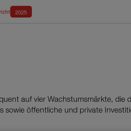
Weitere Berichte
2025
richt
uent auf vier Wachstumsmärkte, die de
owie öffentliche und private Investitio