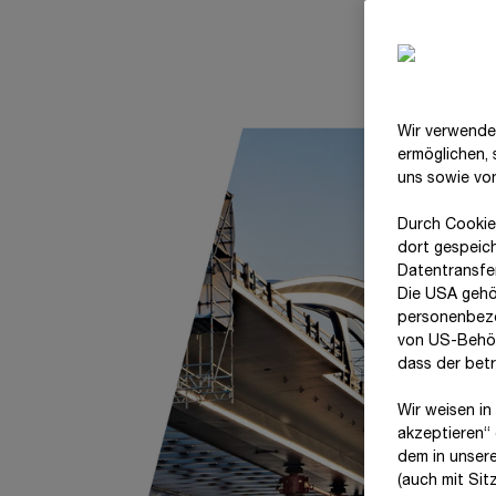
Wir verwende
ermöglichen,
uns sowie vo
Durch Cookie
dort gespeic
Datentransfer
Die USA gehö
personenbezo
von US-Behör
dass der bet
Wir weisen in
akzeptieren“ 
dem in unser
(auch mit Si