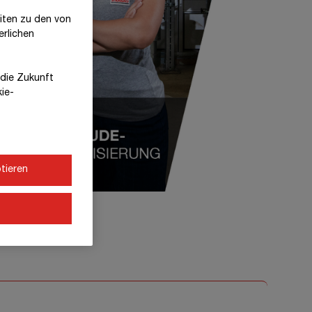
eiten zu den von
erlichen
r die Zukunft
kie-
tieren