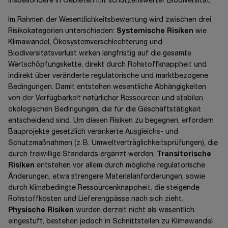
insbesondere in Gebieten mit schützenswerter Biodiversität.
Im Rahmen der Wesentlichkeitsbewertung wird zwischen drei
Risikokategorien unterschieden:
Systemische Risiken
wie
Klimawandel, Ökosystemverschlechterung und
Biodiversitätsverlust wirken langfristig auf die gesamte
Wertschöpfungskette, direkt durch Rohstoffknappheit und
indirekt über veränderte regulatorische und marktbezogene
Bedingungen. Damit entstehen wesentliche Abhängigkeiten
von der Verfügbarkeit natürlicher Ressourcen und stabilen
ökologischen Bedingungen, die für die Geschäftstätigkeit
entscheidend sind. Um diesen Risiken zu begegnen, erfordern
Bauprojekte gesetzlich verankerte Ausgleichs- und
Schutzmaßnahmen (z. B. Umweltverträglichkeitsprüfungen), die
durch freiwillige Standards ergänzt werden.
Transitorische
Risiken
entstehen vor allem durch mögliche regulatorische
Änderungen, etwa strengere Materialanforderungen, sowie
durch klimabedingte Ressourcenknappheit, die steigende
Rohstoffkosten und Lieferengpässe nach sich zieht.
Physische Risiken
wurden derzeit nicht als wesentlich
eingestuft, bestehen jedoch in Schnittstellen zu Klimawandel