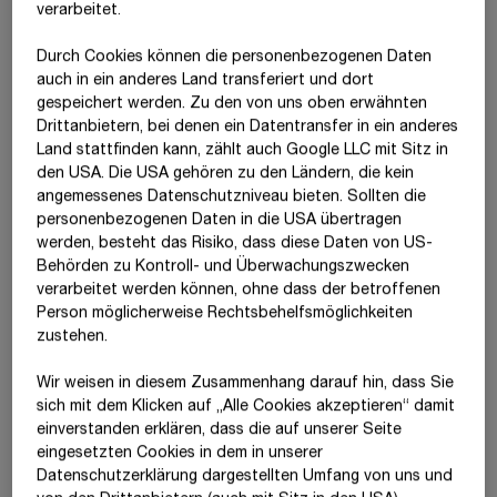
verarbeitet.
gegenüber, die sich aus der Wechselwirkung zwischen
Geschäftstätigkeit und Biodiversitätsschutz ergeben.
Durch Cookies können die personenbezogenen Daten
Angesichts globaler Umweltveränderungen und strengerer
auch in ein anderes Land transferiert und dort
gesetzlicher Vorgaben wird ein präzises Management dieser
gespeichert werden. Zu den von uns oben erwähnten
Faktoren immer wichtiger, um biodiversitätsrelevante Risiken
Drittanbietern, bei denen ein Datentransfer in ein anderes
abzumildern. Die Durchführung der
Wesentlichkeitsanalyse
Land stattfinden kann, zählt auch Google LLC mit Sitz in
ebenso wie die Durchführung der
den USA. Die USA gehören zu den Ländern, die kein
standortspezifischen Risikoanalysen
dienen dabei als erste
angemessenes Datenschutzniveau bieten. Sollten die
Anhaltspunkte, um künftig eine Resilienzanalyse der
personenbezogenen Daten in die USA übertragen
Geschäftsstrategie und des Geschäftsmodells durchführen zu
werden, besteht das Risiko, dass diese Daten von US-
können.
Behörden zu Kontroll- und Überwachungszwecken
verarbeitet werden können, ohne dass der betroffenen
Biodiversität strategisch verankert
Person möglicherweise Rechtsbehelfsmöglichkeiten
zustehen.
Ein vorausschauendes Management bildet die Grundlage, um
Wir weisen in diesem Zusammenhang darauf hin, dass Sie
sich mit dem Klicken auf „Alle Cookies akzeptieren“ damit
das Unternehmen zukunftssicher aufzustellen und die
ein­ver­standen erklären, dass die auf unserer Seite
Unternehmensstrategie kontinuierlich mit ökologischen
eingesetzten Cookies in dem in unserer
Anforderungen in Einklang zu bringen. In unserer
Datenschutzerklärung dargestellten Umfang von uns und
Nachhaltigkeitsstrategie
ist Biodiversität ein wesentliches