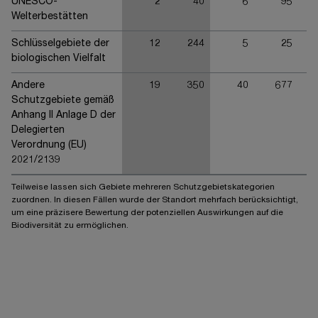
UNESCO-
2
40
6
95
Welterbestätten
Schlüsselgebiete der
12
244
5
25
biologischen Vielfalt
Andere
19
350
40
677
Schutzgebiete gemäß
Anhang II Anlage D der
Delegierten
Verordnung (EU)
2021/2139
Teilweise lassen sich Gebiete mehreren Schutzgebietskategorien
zuordnen. In diesen Fällen wurde der Standort mehrfach berücksichtigt,
um eine präzisere Bewertung der potenziellen Auswirkungen auf die
Biodiversität zu ermöglichen.