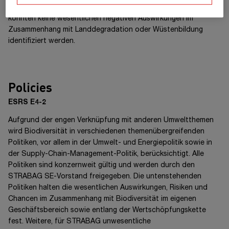
aufgebaut wird. Im Rahmen der Wesentlichkeitsanalyse
konnten keine wesentlichen negativen Auswirkungen im
Zusammenhang mit Landdegradation oder Wüstenbildung
identifiziert werden.
Policies
ESRS E4-2
Aufgrund der engen Verknüpfung mit anderen Umweltthemen
wird Biodiversität in verschiedenen themenübergreifenden
Politiken, vor allem in der Umwelt- und Energiepolitik sowie in
der Supply-Chain-Management-Politik, berücksichtigt. Alle
Politiken sind konzernweit gültig und werden durch den
STRABAG SE-Vorstand
freigegeben. Die untenstehenden
Politiken halten die wesentlichen Auswirkungen, Risiken und
Chancen im Zusammenhang mit Biodiversität im eigenen
Geschäftsbereich sowie entlang der Wertschöpfungskette
fest. Weitere, für STRABAG unwesentliche