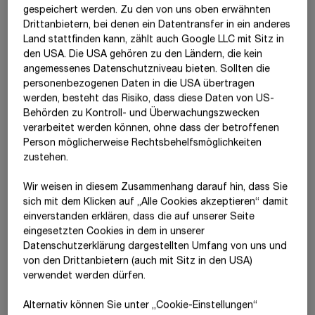
gespeichert werden. Zu den von uns oben erwähnten
Nachdem jedes Bauwerk für sich einzigartig ist, lassen sich im
Drittanbietern, bei denen ein Datentransfer in ein anderes
Baugeschäft im Gegensatz zu Industrien mit standardisierten
Land stattfinden kann, zählt auch Google LLC mit Sitz in
Produkten keine Sensitivitätsanalysen durchführen, in denen
den USA. Die USA gehören zu den Ländern, die kein
die Reaktion der Kennzahlen eines Unternehmens auf die
angemessenes Datenschutzniveau bieten. Sollten die
Veränderung eines dominanten Produktionsfaktors dargestellt
personenbezogenen Daten in die USA übertragen
wird. Unser Geschäft bestimmt nicht nur ein einzelner Treiber.
werden, besteht das Risiko, dass diese Daten von US-
Vielmehr werden die Margen von mehreren Faktoren
Behörden zu Kontroll- und Überwachungszwecken
beeinflusst. Zu berücksichtigen sind unternehmensinterne
verarbeitet werden können, ohne dass der betroffenen
Gegebenheiten,
z. B.
das Risikomanagementsystem oder das
Person möglicherweise Rechtsbehelfsmöglichkeiten
Know-how unserer Mitarbeiter:innen sowie externe Treiber wie
zustehen.
das
Wirtschaftswachstum (BIP)
, demografische Tendenzen
oder die Höhe der öffentlichen Investitionen in die
Wir weisen in diesem Zusammenhang darauf hin, dass Sie
Infrastruktur. Ein in den Bau investierter Euro zieht Nachfrage
sich mit dem Klicken auf „Alle Cookies akzeptieren“ damit
in anderen Sektoren nach sich, sodass sich die positiven
ein­ver­standen erklären, dass die auf unserer Seite
Auswirkungen auf die Produktion und die Beschäftigung
eingesetzten Cookies in dem in unserer
multiplizieren.
Datenschutzerklärung dargestellten Umfang von uns und
von den Drittanbietern (auch mit Sitz in den USA)
verwendet werden dürfen.
Unsere Auftraggeberstruktur
Alternativ können Sie unter „Cookie-Einstellungen“