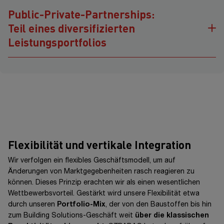
Public-Private-Partnerships:
Teil eines diversifizierten
Leistungsportfolios
>€
15
Mrd.
Gesamtprojektvolumen
Seit mehr als drei Jahrzehnten bearbeiten wir erfolgreich das
Flexibilität und vertikale Integration
Geschäftsfeld der Betreibermodelle und verfügen im
Hochbau- und
Infrastrukturbereich über ein Portfolio von 44
Wir verfolgen ein flexibles Geschäftsmodell, um auf
Public-Private-Partnership-
Projekten (PPP)
mit einem
Änderungen von Marktgegebenheiten rasch reagieren zu
Gesamtprojektvolumen
von
€ 15,4 Mrd.
(2024:
€ 10,3 Mrd.
).
können. Dieses Prinzip erachten wir als einen wesentlichen
Davon entfallen 23 Projekte mit einem Gesamtprojektvolumen
Wettbewerbsvorteil. Gestärkt wird unsere Flexibilität etwa
von
€ 657,6 Mio.
auf den Hochbau und 21 Projekte mit einem
durch unseren
Portfolio-Mix
, der von den Baustoffen bis hin
Gesamtprojektvolumen von
€ 14,8 Mrd.
auf den
zum Building Solutions-Geschäft weit
über die klassischen
Infrastrukturbereich.