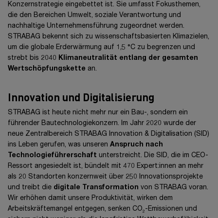
Konzernstrategie eingebettet ist. Sie umfasst Fokusthemen,
Compliance & Management Systems sowie Health Safety
die den Bereichen Umwelt, soziale Verantwortung und
Wellbeing berichten direkt an den
nachhaltige Unternehmensführung zugeordnet werden.
Vorstandsvorsitzenden (CEO)
STRABAG bekennt sich zu wissenschaftsbasierten Klimazielen,
um die globale Erderwärmung auf
1,5 °C
zu begrenzen und
Während der Vorstand in regelmäßigen Sitzungen wichtige
strebt bis 2040
Klimaneutralität entlang der gesamten
Entscheidungen gemeinsam trifft, gilt in den Ebenen darunter
Wertschöpfungskette
an.
das
Vier-Augen-Prinzip
. Unsere duale Managementstruktur
stellt sicher, dass Verantwortung überwiegend von technischen
und kaufmännischen Kolleg:innen gemeinsam wahrgenommen
Innovation und Digitalisierung
wird.
STRABAG ist heute nicht mehr nur ein Bau-, sondern ein
führender Bautechnologiekonzern. Im Jahr 2020 wurde der
Organigramm
neue Zentralbereich STRABAG Innovation &
Digitalisation (SID)
ins Leben gerufen, was unseren
Anspruch nach
Technologieführerschaft
unterstreicht. Die SID, die im CEO-
Ressort angesiedelt ist, bündelt mit 470 Expert:innen an mehr
als 20 Standorten konzernweit über 250 Innovationsprojekte
und treibt die
digitale Transformation
von STRABAG voran.
Wir erhöhen damit unsere Produktivität, wirken dem
Arbeitskräftemangel entgegen, senken CO
-Emissionen und
2