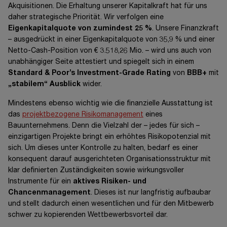
Akquisitionen. Die Erhaltung unserer Kapitalkraft hat für uns
beizutragen.
(
2024: 24 %
) unseres Zementbedarfs wurden durch die
daher strategische Priorität. Wir verfolgen eine
Beteiligung an vier (
2024: vier
) Zementwerken gedeckt. Der
Nicht zuletzt durch die Einbindung konzerneigener
Eigenkapitalquote von zumindest
25 %
. Unsere Finanzkraft
Bereich Stein/Kies deckte
15 %
(
2024: 15 %
) ab. Hier stieg die
Spezialanbieterinnen wie STRABAG Property & Facility
– ausgedrückt in einer Eigenkapitalquote von
35,9 %
und einer
Anzahl der aktiven Produktionsstätten leicht von 145 auf 146.
Services, A-WAY, EFKON, STRABAG
Infrastructure &
Safety
Netto-Cash-Position von
€ 3.518,26 Mio.
– wird uns auch von
Seit dem Geschäftsjahr 2016 ist die STRABAG SE gemäß
Solutions oder STRABAG Umwelttechnik ist der Konzern in der
unabhängiger Seite attestiert und spiegelt sich in einem
§ 267b UGB
verpflichtet, für ihre Tochterunternehmen in der
Lage, das gesamte Anforderungsprofil von der Strukturierung
Standard
& Poor’s
Investment-Grade Rating
von
BBB+
mit
mineralgewinnenden Industrie einen konsolidierten Bericht über
über die Finanzierung und Planung bis hin zum Bau und Betrieb
„stabilem“ Ausblick
wider.
die Zahlungen an staatliche Stellen zu erstellen. Dieser Bericht
effizient und vollständig abzudecken und damit sowohl der
ist auf der
Website
der
STRABAG SE
abrufbar.
Mindestens ebenso wichtig wie die finanzielle Ausstattung ist
Auftraggeberschaft als auch den kapitalgebenden Stellen ein
das
projektbezogene Risikomanagement
eines
hohes Maß an Sicherheit hinsichtlich der Vertragserfüllung zu
Bedarfsdeckung aus eigenen Ressourcen
Bauunternehmens. Denn die Vielzahl
der –
jedes für
sich –
vermitteln.
einzigartigen Projekte bringt ein erhöhtes Risikopotenzial mit
sich. Um dieses unter Kontrolle zu halten, bedarf es einer
Mit Ausnahme des Bereichs Asphalt, in dem der Deckungsgrad
konsequent darauf ausgerichteten Organisationsstruktur mit
bereits sehr hoch ist, wollen wir unseren Bedarf an Baustoffen
klar definierten Zuständigkeiten sowie wirkungsvoller
kontinuierlich zu einem größeren Anteil aus eigenen Ressourcen
Instrumente für ein
aktives Risiken- und
decken. Unser primäres Ziel dabei ist die Erhöhung der
Chancenmanagement
. Dieses ist nur langfristig aufbaubar
Unabhängigkeit von Baustofflieferfirmen, Baustoffverkäufe an
und stellt dadurch einen wesentlichen und für den Mitbewerb
Dritte hingegen stellen kein eigenes Ziel dar.
schwer zu kopierenden Wettbewerbsvorteil dar.