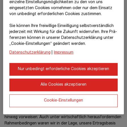
einzelne Einstellungsmöglichkeiten zu den von uns
eingesetzten Cookies vornehmen oder nur dem Einsatz
von unbedingt erforderlichen Cookies zustimmen.
Sie können Ihre freiwillige Einwilligung selbstverständlich
jederzeit mit Wirkung für die Zukunft widerrufen. Ihre Prä­
fe­renzen können in unserer Datenschutzerklärung unter
„Cookie-Einstellungen“ geändert werden.
Datenschutzerklärung
|
Impressum
Nur unbedingt erforderliche Cookies akzeptieren
Alle Cookies akzeptieren
Schwerpunkte des
Geschäftsmodells
Cookie-Einstellungen
Der STRABAG-Konzern kann eine starke Erfolgsbilanz
nachhaltigen Ergebniswachstums über die letzte Dekade
hinweg vorweisen. Auch unter wirtschaftlich herausfordernden
Rahmenbedingen waren wir in der Lage, unsere Ertragsbasis