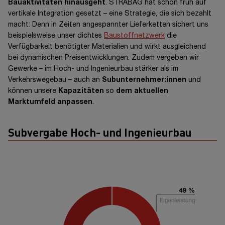
Bauaktivitäten hinausgeht
. STRABAG hat schon früh auf
vertikale Integration
gesetzt –
eine Strategie, die sich bezahlt
€
664
Mio.
macht: Denn in Zeiten angespannter Lieferketten sichert uns
beispielsweise unser dichtes
Baustoffnetzwerk
die
Eigenkapital investiert
Verfügbarkeit benötigter Materialien und wirkt ausgleichend
bei dynamischen Preisentwicklungen. Zudem vergeben wir
Gewerke –
im Hoch- und Ingenieurbau stärker als im
Über alle Konzessionsprojekte hinweg hatten wir im Jahr 2025
Verkehrswegebau –
auch an
Subunternehmer:innen
und
anteiliges
Eigenkapital
in Höhe von
€ 663,6 Mio.
investiert und
können unsere
Kapazitäten
so
dem aktuellen
uns zur Bereitstellung von weiteren Eigenmitteln in Höhe von
Marktumfeld anpassen
.
€ 145,0 Mio.
auf insgesamt
€ 808,6 Mio.
verpflichtet.
Subvergabe Hoch- und Ingenieurbau
Anzahl der PPP-Projekte im Konzern
Aktuelle Entwicklungen
Im Berichtsjahr sind folgende Entwicklungen hervorzuheben: