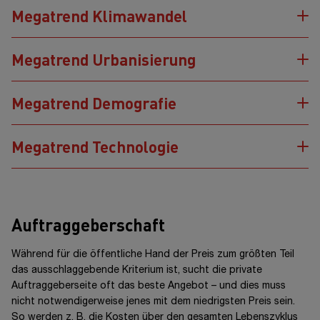
Megatrend Klimawandel
Megatrend Urbanisierung
Megatrend Demografie
Megatrend Technologie
Auftraggeberschaft
Der europäische Gebäudebestand soll im Einklang mit dem
European Green Deal bis zum Jahr 2050 klimaneutral werden.
Während für die öffentliche Hand der Preis zum größten Teil
Deshalb sollen die Treibhausgasemissionen in einem ersten
Bis zum Jahr 2050 werden laut den Vereinten Nationen (UN)
das ausschlaggebende Kriterium ist, sucht die private
Schritt bis 2030 um mindestens
55 %
gegenüber dem Jahr
68 %
Auftraggeberseite oft das beste Angebot – und dies muss
der globalen Bevölkerung in Städten
leben –
dies
1990 reduziert werden. Der Gebäudebestand in Europa ist zum
entspricht einer Erhöhung der städtischen Einwohnerzahl um
nicht notwendigerweise jenes mit dem niedrigsten Preis sein.
Teil stark veraltet, global sind Gebäude für
38 %
der CO
-
2
Bis zum Jahr 2040 werden mehr als
10 %
der heute
2,4 Mrd.
So werden
Menschen. Dieser Trend bringt auch einen höheren
z. B.
die Kosten über den gesamten Lebenszyklus